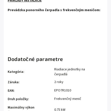
PRÍKLADY INŠTALÁCIE
Prevádzka ponorného čerpadla s frekvenčným meničom:
Dodatočné parametre
Riadiace jednotky na
Kategória
:
čerpadlá
2 roky
Záruka
:
EPO7R1010
EAN
:
Frekvenčný menič
Druh položky
:
Maximálny výkon
0.75 kW