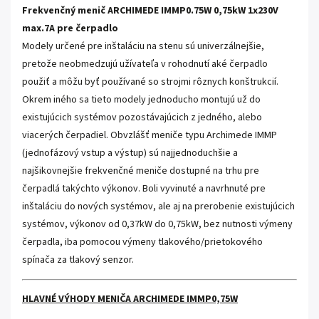
Frekvenčný menič ARCHIMEDE IMMP0.75W 0,75kW 1x230V
max.7A pre čerpadlo
Modely určené pre inštaláciu na stenu sú univerzálnejšie,
pretože neobmedzujú užívateľa v rohodnutí aké čerpadlo
použiť a môžu byť používané so strojmi rôznych konštrukcií.
Okrem iného sa tieto modely jednoducho montujú už do
existujúcich systémov pozostávajúcich z jedného, alebo
viacerých čerpadiel. Obvzlášť meniče typu Archimede IMMP
(jednofázový vstup a výstup) sú najjednoduchšie a
najšikovnejšie frekvenčné meniče dostupné na trhu pre
čerpadlá takýchto výkonov. Boli vyvinuté a navrhnuté pre
inštaláciu do nových systémov, ale aj na prerobenie existujúcich
systémov, výkonov od 0,37kW do 0,75kW, bez nutnosti výmeny
čerpadla, iba pomocou výmeny tlakového/prietokového
spínača za tlakový senzor.
HLAVNÉ VÝHODY MENIČA ARCHIMEDE IMMP0,75W