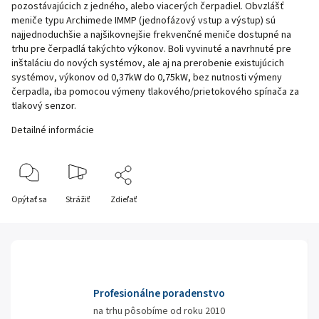
pozostávajúcich z jedného, alebo viacerých čerpadiel. Obvzlášť
meniče typu Archimede IMMP (jednofázový vstup a výstup) sú
najjednoduchšie a najšikovnejšie frekvenčné meniče dostupné na
trhu pre čerpadlá takýchto výkonov. Boli vyvinuté a navrhnuté pre
inštaláciu do nových systémov, ale aj na prerobenie existujúcich
systémov, výkonov od 0,37kW do 0,75kW, bez nutnosti výmeny
čerpadla, iba pomocou výmeny tlakového/prietokového spínača za
tlakový senzor.
Detailné informácie
Opýtať sa
Strážiť
Zdieľať
Profesionálne poradenstvo
na trhu pôsobíme od roku 2010