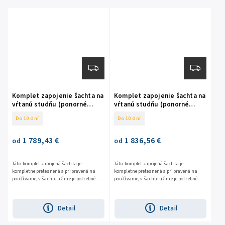
Komplet zapojenie šachta na
Komplet zapojenie šachta na
vŕtanú studňu (ponorné
vŕtanú studňu (ponorné
čerpadlo 96 C/08)
čerpadlo ST-1313)
Do 10 dní
Do 10 dní
1 789,43 €
1 836,56 €
od
od
Táto komplet zapojená šachta je
Táto komplet zapojená šachta je
kompletne pretesnená a pripravená na
kompletne pretesnená a pripravená na
používanie, v šachte už nie je potrebné
používanie, v šachte už nie je potrebné
pretesňovať spoje s tesniacou niťou.
pretesňovať spoje s tesniacou niťou.
Detail
Detail