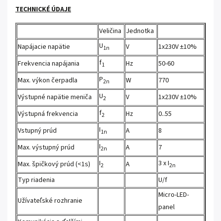
TECHNICKÉ ÚDAJE
Veličina
Jednotka
U
Napájacie napätie
V
1x230V ±10%
1n
f
Frekvencia napájania
Hz
50-60
1
P
Max. výkon čerpadla
W
770
2n
U
Výstupné napätie meniča
V
1x230V ±10%
2
f
Výstupná frekvencia
Hz
0..55
2
I
Vstupný prúd
A
8
1n
I
Max. výstupný prúd
A
7
2n
I
3 x I
Max. špičkový prúd (<1s)
A
2
2n
Typ riadenia
U/f
Micro-LED-
Užívateľské rozhranie
panel