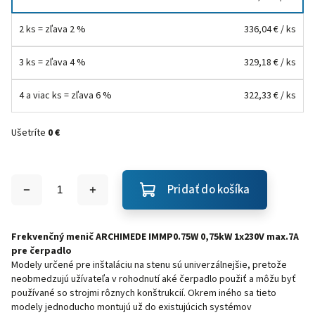
2 ks = zľava 2 %
336,04 €
/ ks
3 ks = zľava 4 %
329,18 €
/ ks
4 a viac ks = zľava 6 %
322,33 €
/ ks
Ušetríte
0 €
Pridať do košíka
Frekvenčný menič ARCHIMEDE IMMP0.75W 0,75kW 1x230V max.7A
pre čerpadlo
Modely určené pre inštaláciu na stenu sú univerzálnejšie, pretože
neobmedzujú užívateľa v rohodnutí aké čerpadlo použiť a môžu byť
používané so strojmi rôznych konštrukcií. Okrem iného sa tieto
modely jednoducho montujú už do existujúcich systémov