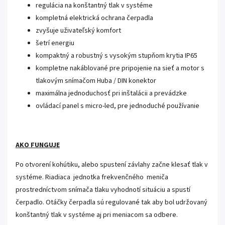
regulácia na konštantný tlak v systéme
kompletná elektrická ochrana čerpadla
zvyšuje uživateľský komfort
šetrí energiu
kompaktný a robustný s vysokým stupňom krytia IP65
kompletne nakáblované pre pripojenie na sieť a motor s
tlakovým snímačom Huba / DIN konektor
maximálna jednoduchosť pri inštalácii a prevádzke
ovládací panel s micro-led, pre jednoduché používanie
AKO FUNGUJE
Po otvorení kohútiku, alebo spustení závlahy začne klesať tlak v
systéme. Riadiaca jednotka frekvenčného meniča
prostredníctvom snímača tlaku vyhodnotí situáciu a spustí
čerpadlo. Otáčky čerpadla sú regulované tak aby bol udržovaný
konštantný tlak v systéme aj pri meniacom sa odbere.