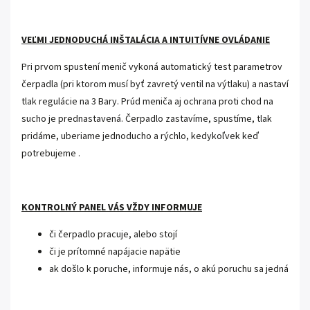
VEĽMI JEDNODUCHÁ INŠTALÁCIA A INTUITÍVNE OVLÁDANIE
Pri prvom spustení menič vykoná automatický test parametrov
čerpadla (pri ktorom musí byť zavretý ventil na výtlaku) a nastaví
tlak regulácie na 3 Bary. Prúd meniča aj ochrana proti chod na
sucho je prednastavená. Čerpadlo zastavíme, spustíme, tlak
pridáme, uberiame jednoducho a rýchlo, kedykoľvek keď
potrebujeme .
KONTROLNÝ PANEL VÁS VŽDY INFORMUJE
či čerpadlo pracuje, alebo stojí
či je prítomné napájacie napätie
ak došlo k poruche, informuje nás, o akú poruchu sa jedná