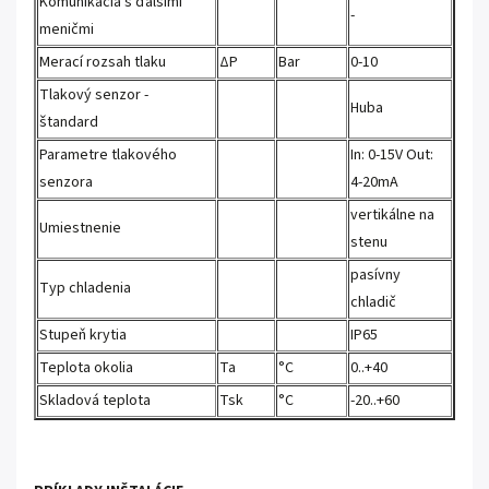
Komunikácia s ďalšími
-
meničmi
Merací rozsah tlaku
ΔP
Bar
0-10
Tlakový senzor -
Huba
štandard
Parametre tlakového
In: 0-15V Out:
senzora
4-20mA
vertikálne na
Umiestnenie
stenu
pasívny
Typ chladenia
chladič
Stupeň krytia
IP65
Teplota okolia
Ta
°C
0..+40
Skladová teplota
Tsk
°C
-20..+60