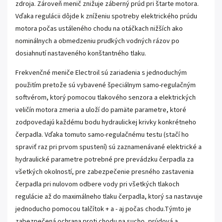
zdroja. Zároveň menič znižuje záberný prúd pri štarte motora.
Vďaka regulácii dôjde k zníženiu spotreby elektrického prúdu
motora počas ustáleného chodu na otáčkach nižších ako
nominálnych a obmedzeniu prudkých vodných rázov po
dosiahnutí nastaveného konštantného tlaku.
Frekvenčné meniče Electroil sú zariadenia s jednoduchým
použitím pretože sú vybavené špeciálnym samo-regulačným
softvérom, ktorý pomocou tlakového senzora a elektrických
veličín motora zmeria a uloží do pamäte parametre, ktoré
zodpovedajú každému bodu hydraulickej krivky konkrétneho
čerpadla. Vďaka tomuto samo-regulačnému testu (stačí ho
spraviť raz pri prvom spustení) sú zaznamenávané elektrické a
hydraulické parametre potrebné pre prevádzku čerpadla za
všetkých okolností, pre zabezpečenie presného zastavenia
čerpadla pri nulovom odbere vody pri všetkých tlakoch
regulácie až do maximálneho tlaku čerpadla, ktorý sa nastavuje
jednoducho pomocou talčítok + a - aj počas chodu.Týmto je
zabezpečená ochrana proti chodu na sucho, prúdová a