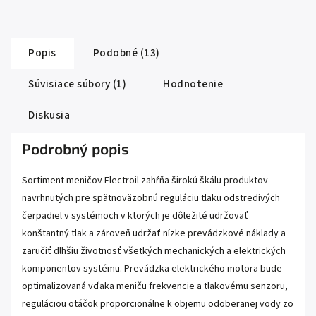
Popis
Podobné (13)
Súvisiace súbory (1)
Hodnotenie
Diskusia
Podrobný popis
Sortiment meničov Electroil zahŕňa širokú škálu produktov
navrhnutých pre spätnoväzobnú reguláciu tlaku odstredivých
čerpadiel v systémoch v ktorých je dôležité udržovať
konštantný tlak a zároveň udržať nízke prevádzkové náklady a
zaručiť dlhšiu životnosť všetkých mechanických a elektrických
komponentov systému. Prevádzka elektrického motora bude
optimalizovaná vďaka meniču frekvencie a tlakovému senzoru,
reguláciou otáčok proporcionálne k objemu odoberanej vody zo