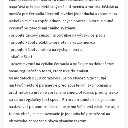
napäťová ochrana elektrických častí meniča a motora. Inštalácia
meniča pre čerpadlá Electroil je veľmi jednoduchá a zaberie iba
niekoľko minút a zopár jednoduchých operácii, ktoré je nutné
vykonať po zavodnení celého systému:
- pripojte tlakový senzor na potrubie na výtlaku čerpadla
- pripojte kábel z elektrickej siete na vstup meniča
- pripojte kábel z motora na výstup meniča
- stlačte Start
- uzavrite ventil na výtlaku čerpadla a počkajte na dokončenie
samo-regulačného testu, ktorý trvá do 2 minút
Na modeloch s LCD obrazovkou je po stlačení Start nutné
nastaviť niektoré parametre pred spustením, ako nominálny
prúd motora a určenie správneho smeru otáčania, pred tým ako
sa samo-regulačný test spustí. Pri prvom spustení nie je nutné
nastavovať parametre funkcií, tie je možné meniť následne ak je
to potrebné, ich nastavovanie je jednoduché pretože sú na
obrazovke zobrazené plným písaným textom.