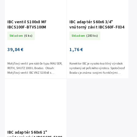
IBC ventil S100x8 MF
IBC adaptér S60x6 3/4"
IBCS100F-BTVS100M
vnútorný závit IBCS60F-F034
Skladom
(6 ks)
Skladom
(283 ks)
39,84 €
1,76 €
Motýľový ventil pre nádrže typu MAUSER,
Konektor IBC je vysoko kvalitný výrobok
ROTH, SHUTZ 1000L Bradas Obsah:
vyrobený od poľského výrobcu. Spoločnosť
Motýľový ventil IBC VNZ S100x8 s
Bradas je známa svojimi funkčnými
vývodom VOZ S100x8 Bradas IBCS100F-
výrobkami pre dom a záhradu, ktorým
BTVS100M...
dôverujú tisíce...
IBC adaptér S60x6 1"