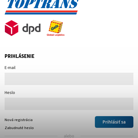
PRIHLÁSENIE
E-mail
Heslo
Nová registrácia
Prihlásiť sa
Zabudnuté heslo
alebo