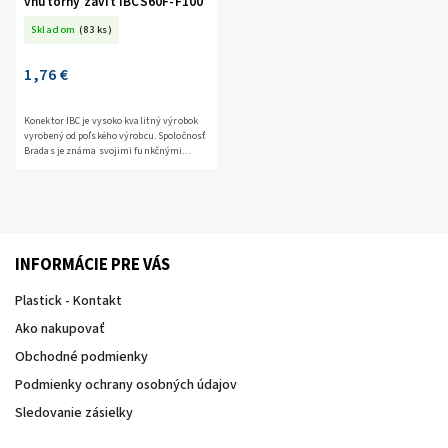
vnútorný závit IBCS60F-F100
Skladom
(83 ks)
1,76 €
Konektor IBC je vysoko kvalitný výrobok
vyrobený od poľského výrobcu. Spoločnosť
Bradas je známa svojimi funkčnými
výrobkami pre dom a záhradu, ktorým
dôverujú tisíce...
INFORMÁCIE PRE VÁS
Plastick - Kontakt
Ako nakupovať
Obchodné podmienky
Podmienky ochrany osobných údajov
Sledovanie zásielky