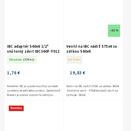
–55 %
IBC adaptér S60x6 1/2"
Ventil na IBC nádrž S75x6 so
vnútorný závit IBCS60F-F012
zátkou S60x6
Skladom
(334 ks)
Do 5 dní
1,76 €
19,83 €
Konektor IBC je vysoko kvalitný výrobok
Ventil na IBC nádrž S75x6 so zátkou S60x6
vyrobený od poľského výrobcu. Spoločnosť
Vnútorný závit - S75x6Vonkajší závit na
Bradas je známa svojimi funkčnými
výstupe - S60x6
výrobkami pre dom a záhradu, ktorým
dôverujú tisíce...
Novinka