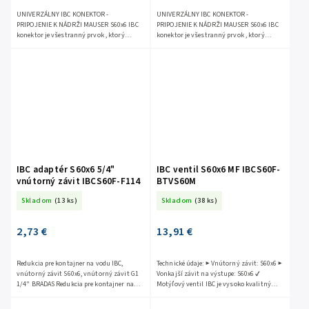
UNIVERZÁLNY IBC KONEKTOR -
UNIVERZÁLNY IBC KONEKTOR -
PRIPOJENIE K NÁDRŽI MAUSER S60x6 IBC
PRIPOJENIE K NÁDRŽI MAUSER S60x6 IBC
konektor je všestranný prvok , ktorý
konektor je všestranný prvok , ktorý
perfektne funguje s väčšinou
perfektne funguje s väčšinou
nádrží vrátane Mauzer, Shutz a...
nádrží vrátane Mauzer, Shutz a...
IBC adaptér S60x6 5/4"
IBC ventil S60x6 MF IBCS60F-
vnútorný závit IBCS60F-F114
BTVS60M
Skladom
(13 ks)
Skladom
(38 ks)
2,73 €
13,91 €
Redukcia pre kontajner na vodu IBC,
Technické údaje: ▶ Vnútorný závit: S60x6 ▶
vnútorný závit S60x6, vnútorný závit G1
Vonkajší závit na výstupe: S60x6 ✔
1/4" BRADAS Redukcia pre kontajner na
Motýľový ventil IBC je vysoko kvalitný
vodu IBC, vnútorný závit S60x6, vnútorný
komponent určený pre profesionálne...
závit G1 1/4''...