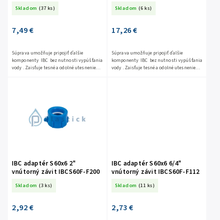
KK04123413Z
ventilom 1/2" IBCS60-KK0512
Skladom
(37 ks)
Skladom
(6 ks)
7,49 €
17,26 €
Súprava umožňuje pripojiť ďalšie
Súprava umožňuje pripojiť ďalšie
komponenty IBC bez nutnosti vypúšťania
komponenty IBC bez nutnosti vypúšťania
vody . Zaisťuje tesné a odolné utesnenie
vody . Zaisťuje tesné a odolné utesnenie
nádrží. Kohútik je...
nádrží. Kohútik je...
IBC adaptér S60x6 2"
IBC adaptér S60x6 6/4"
vnútorný závit IBCS60F-F200
vnútorný závit IBCS60F-F112
Skladom
(3 ks)
Skladom
(11 ks)
2,92 €
2,73 €