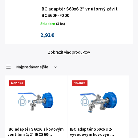
IBC adaptér S60x6 2" vnútorný závit
IBCS60F-F200
Skladom
(3 ks)
2,92 €
Zobraziť viac produktov
Najpredávanejšie
Najlacnejšie
Novinka
Novinka
Najdrahšie
Abecedne
IBC adaptér S60x6 s kovovým
IBC adaptér S60x6 s 2-
ventilom 1/2" IBCS60-
vývodovým kovovým