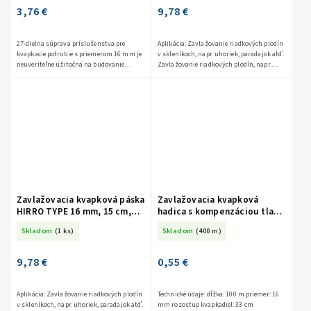
3,76 €
9,78 €
27-dielna súprava príslušenstva pre
Aplikácia: Zavlažovanie riadkových plodín
kvapkacie potrubie s priemerom 16 mm je
v skleníkoch, napr. uhoriek, paradajok atď.
neuveriteľne užitočná na budovanie
Zavlažovanie riadkových plodín, napr.
účinných zavlažovacích systémov. Táto
zeleniny, sadov, plantáží atď.
súprava obsahuje rôzne...
Zavlažovacia kvapková páska
Zavlažovacia kvapková
HIRRO TYPE 16 mm, 15 cm,
hadica s kompenzáciou tlaku
1,5l/hod, 100m DSTHT
16 mm, 33 cm, 2,2l/hod
Skladom
(1 ks)
Skladom
(400 m)
16081515-0100
DSWWDPB161130-220100
9,78 €
0,55 €
Aplikácia: Zavlažovanie riadkových plodín
Technické údaje: dĺžka: 100 m priemer: 16
v skleníkoch, napr. uhoriek, paradajok atď.
mm rozostup kvapkadiel: 33 cm