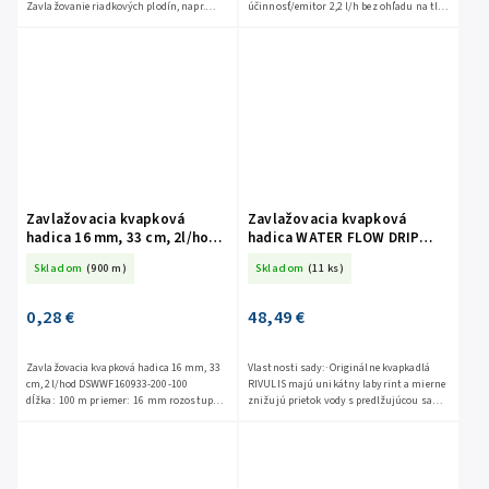
Zavlažovanie riadkových plodín, napr.
účinnosť/emitor 2,2 l/h bez ohľadu na tlak
zeleniny, sadov, plantáží atď.
hrúbka steny: 1,2 mm pracovný tlak: 0,5 -
3,5 BAR...
Zavlažovacia kvapková
Zavlažovacia kvapková
hadica 16 mm, 33 cm, 2l/hod
hadica WATER FLOW DRIP
DSWWF160933-200-100
16mm 100 m set DSWWF100-
Skladom
(900 m)
Skladom
(11 ks)
SET4
0,28 €
48,49 €
Zavlažovacia kvapková hadica 16 mm, 33
Vlastnosti sady:· Originálne kvapkadlá
cm, 2l/hod DSWWF160933-200-100
RIVULIS majú unikátny labyrint a mierne
dĺžka: 100 m priemer: 16 mm rozostup
znižujú prietok vody s predlžujúcou sa
kvapkadiel: 33...
dĺžkou hadice· Umožňuje zavlažovanie
veľkej plochy, čo...