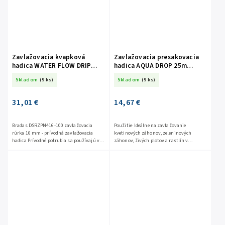
Zavlažovacia kvapková
Zavlažovacia presakovacia
hadica WATER FLOW DRIP
hadica AQUA DROP 25m
16mm 50 m set DSWWF50-
WAD1/2025
Skladom
(9 ks)
Skladom
(9 ks)
SET2
31,01 €
14,67 €
Bradas DSRZPN416-100 zavlažovacia
Použitie· Ideálne na zavlažovanie
rúrka 16 mm - prívodná zavlažovacia
kvetinových záhonov, zeleninových
hadica Prívodné potrubia sa používajú v
záhonov, živých plotov a rastlín v
rôznych typoch nadzemných a
riadkoch· Môže byť zakryté kôrou alebo
podzemných inštalácií....
zakopané pod zemou do hĺbky až 20...