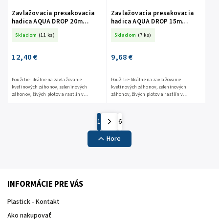
Zavlažovacia presakovacia
Zavlažovacia presakovacia
hadica AQUA DROP 20m
hadica AQUA DROP 15m
WAD1/2020
WAD1/2015
Skladom
(11 ks)
Skladom
(7 ks)
12,40 €
9,68 €
Použitie· Ideálne na zavlažovanie
Použitie· Ideálne na zavlažovanie
kvetinových záhonov, zeleninových
kvetinových záhonov, zeleninových
záhonov, živých plotov a rastlín v
záhonov, živých plotov a rastlín v
riadkoch· Môže byť zakryté kôrou alebo
riadkoch· Môže byť zakryté kôrou alebo
zakopané pod zemou do hĺbky až 20...
zakopané pod zemou do hĺbky až 20...
1
6
Hore
INFORMÁCIE PRE VÁS
Plastick - Kontakt
Ako nakupovať