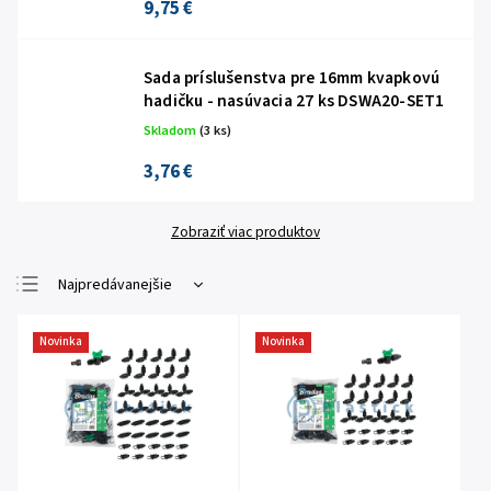
9,75 €
Sada príslušenstva pre 16mm kvapkovú
hadičku - nasúvacia 27 ks DSWA20-SET1
Skladom
(3 ks)
3,76 €
Zobraziť viac produktov
Najpredávanejšie
Najlacnejšie
Novinka
Novinka
Najdrahšie
Abecedne