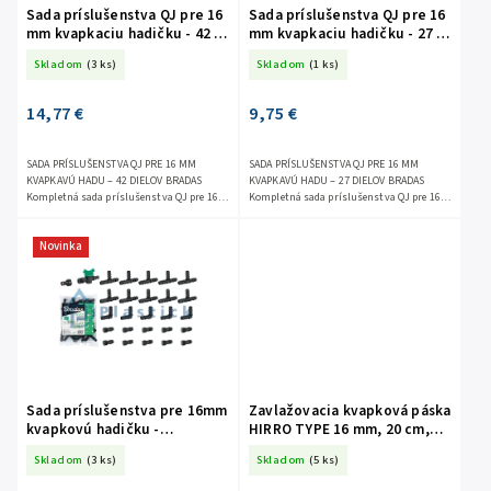
Sada príslušenstva QJ pre 16
Sada príslušenstva QJ pre 16
mm kvapkaciu hadičku - 42 ks
mm kvapkaciu hadičku - 27 ks
DSWAQJ20-SET3
DSWAQJ20-SET1
Skladom
(3 ks)
Skladom
(1 ks)
14,77 €
9,75 €
SADA PRÍSLUŠENSTVA QJ PRE 16 MM
SADA PRÍSLUŠENSTVA QJ PRE 16 MM
KVAPKAVÚ HADU – 42 DIELOV BRADAS
KVAPKAVÚ HADU – 27 DIELOV BRADAS
Kompletná sada príslušenstva QJ pre 16
Kompletná sada príslušenstva QJ pre 16
mm kvapkovú hadicu od spoločnosti
mm kvapkovú hadicu od spoločnosti
BRADAS je perfektným...
BRADAS je perfektným...
Novinka
Sada príslušenstva pre 16mm
Zavlažovacia kvapková páska
kvapkovú hadičku -
HIRRO TYPE 16 mm, 20 cm,
nasúvacia 27 ks DSWA20-
1,5l/hod, 100m DSTHT
Skladom
(3 ks)
Skladom
(5 ks)
SET1
16081520-0100