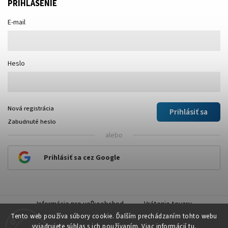
PRIHLÁSENIE
E-mail
Heslo
Nová registrácia
Prihlásiť sa
Zabudnuté heslo
alebo
Prihlásiť sa cez Google
Informácie pre veľkoobchod
Vrátenie tovaru
Tento web používa súbory cookie. Ďalším prechádzaním tohto webu
vyjadrujete súhlas s ich používaním. Viac informácií
tu
.