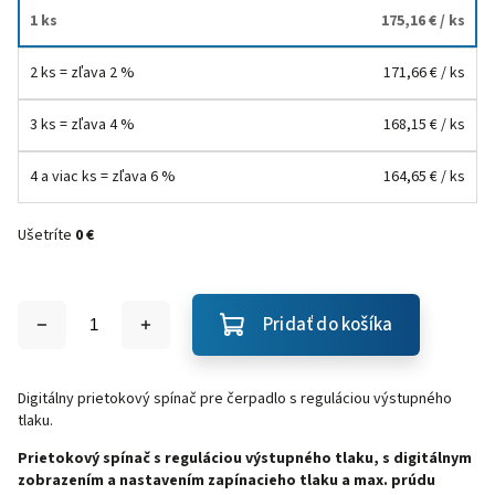
1 ks
175,16 €
/ ks
2 ks = zľava 2 %
171,66 €
/ ks
3 ks = zľava 4 %
168,15 €
/ ks
4 a viac ks = zľava 6 %
164,65 €
/ ks
Ušetríte
0 €
Pridať do košíka
Digitálny prietokový spínač pre čerpadlo s reguláciou výstupného
tlaku.
Prietokový spínač s reguláciou výstupného tlaku, s digitálnym
zobrazením a nastavením zapínacieho tlaku a max. prúdu