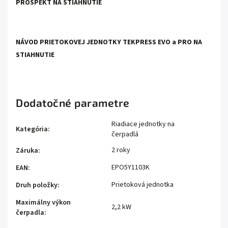
PROSPEKT NA STIAHNUTIE
NÁVOD PRIETOKOVEJ JEDNOTKY TEKPRESS EVO a PRO NA
STIAHNUTIE
Dodatočné parametre
Riadiace jednotky na
Kategória
:
čerpadlá
2 roky
Záruka
:
EPO5Y1103K
EAN
:
Prietoková jednotka
Druh položky
:
Maximálny výkon
2,2 kW
čerpadla
: