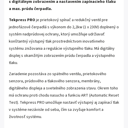
s digitálnym zobrazením a nastavením zapínacieho tlaku
a max. prúdu čerpadla.
Tekpress PRO
je prietokový spínač a redukčný ventil pre
jednofázové čerpadlá s výkonom do 2,2kw (1 x 230V) doplnený o
systém nadprúdovej ochrany, ktorý umožňuje udržiavať
konštantný výstupný tlak prostredníctvom inovatívneho
systému znižovania a regulácie výstupného tlaku. Má digitálny
displej s okamžitým zobrazením prúdu čerpadla a výstupného
tlaku.
Zariadenie pozostáva zo spätného ventilu, prietokového
senzora, prúdového a tlakového senzora, membrány,
digitálneho displeja a svetelného zobrazenia stavu. Okrem toho
má ochranu proti chodu nasucho a funkciu ART (Automatic Reset
Test). Tekpress PRO umožňuje nastaviť výstupný aj zapínací tlak
v systéme nezávisle od seba, čím sa zvyšuje komfort a
životnosť systému.