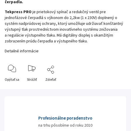
čerpadla.
Tekpress PRO
je prietokový spínač a redukčný ventil pre
jednofázové čerpadlá s výkonom do 2,2kw (1 x 230V) doplnený o
systém nadprúdovej ochrany, ktorý umožňuje udržiavať konštantný
výstupný tlak prostredníctvom inovatívneho systému znižovania
a regulácie výstupného tlaku. Má digitálny displej s okamžitým
zobrazením prúdu čerpadla a výstupného tlaku.
Detailné informácie
Opýtať sa
Strážiť
Zdieľať
Profesionálne poradenstvo
na trhu pôsobíme od roku 2010