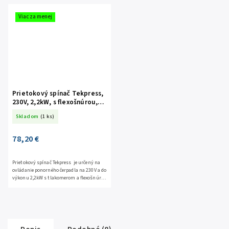
Viac za menej
Prietokový spínač Tekpress,
230V, 2,2kW, s flexošnúrou,
zásuvkou a tlakomerom
Skladom
(1 ks)
78,20 €
Prietokový spínač Tekpress je určený na
ovládanie ponorného čerpadla na 230V a do
výkonu 2,2kW s tlakomerom a flexošnúrou
( zásuvka/zástrčka 16A ). Prietokový
spínač...