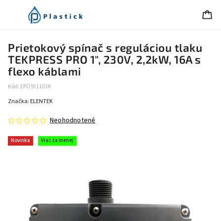
Prietokový spínač s reguláciou tlaku
TEKPRESS PRO 1", 230V, 2,2kW, 16A s
flexo káblami
Kód:
EPO5Y1103K
Značka:
ELENTEK
Neohodnotené
Novinka
Viac za menej