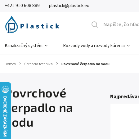
+421 910 608 889
plastick@plastick.eu
Kanalizačný systém
Rozvody vody a rozvody kúrenia
Domov
/
Čerpacia technika
/
Povrchové čerpadlo na vodu
Povrchové
Najpredávan
čerpadlo na
vodu