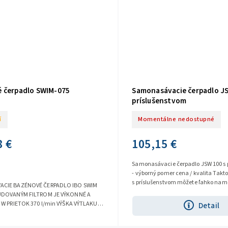
 čerpadlo SWIM-075
Samonasávacie čerpadlo JS
príslušenstvom
í
Momentálne nedostupné
8 €
105,15 €
Samonasávacie čerpadlo JSW 100 s 
- výborný pomer cena / kvalita Takto
s príslušenstvom môžete ľahko nam
CIE BAZÉNOVÉ ČERPADLO IBO SWIM
vodáreň a vytvoriť tak...
UDOVANÝM FILTROM JE VÝKONNÉ A
 W PRIETOK 370 l/min VÝŠKA VÝTLAKU
Detail
Samonasávacie bazénové...