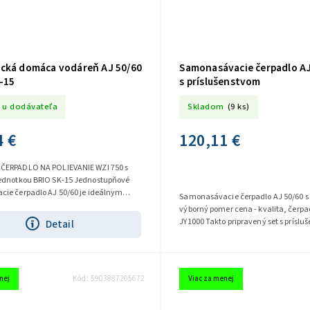
cká domáca vodáreň AJ 50/60
Samonasávacie čerpadlo AJ
-15
s príslušenstvom
 u dodávateľa
Skladom
(9 ks)
4 €
120,11 €
ČERPADLO NA POLIEVANIE WZI 750 s
kou BRIO SK-15 Jednostupňové
ie čerpadlo AJ 50/60 je ideálnym
Samonasávacie čerpadlo AJ 50/60 s
 domy, záhrady a...
výborný pomer cena - kvalita, čerp
JY1000 Takto pripravený set s prísl
Detail
môžete ľahko namontovať na...
nej
Kód:
5903887205672
Viac za menej