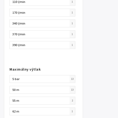
110 l/min
1
170 l/min
1
340 l/min
1
370 l/min
1
390 l/min
1
Maximálny výtlak
5 bar
13
50 m
13
55 m
2
62 m
1