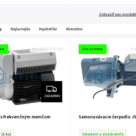
Zobraziť viac produk
e
Najlacnejšie
Najdrahšie
Abecedne
nej
Kód:
5903137512000
Viac za menej
Kó
ZADARMO
 s frekvenčným meničom
Samonasávacie čerpadlo J
O
(1 ks)
Skladom u dodávateľa