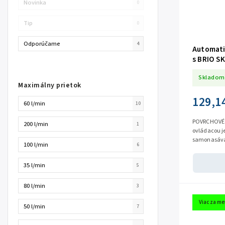
Novinka
0
Tip
0
Odporúčame
4
Automati
s BRIO SK
Skladom
Maximálny prietok
129,1
60 l/min
10
POVRCHOVÉ 
200 l/min
1
ovládacou jednot
samonasávac
100 l/min
6
riešením pre
35 l/min
5
80 l/min
3
Viac za me
50 l/min
7