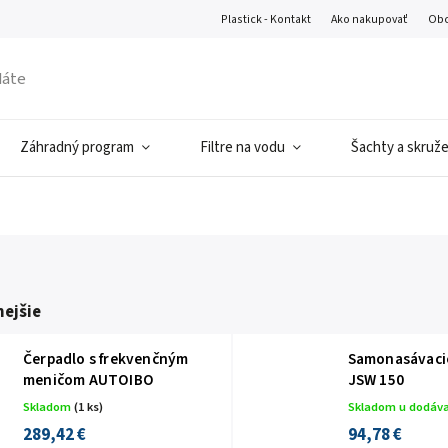
Plastick - Kontakt
Ako nakupovať
Obc
Záhradný program
Filtre na vodu
Šachty a skruž
ejšie
Čerpadlo s frekvenčným
Samonasávaci
meničom AUTOIBO
JSW 150
Skladom
(1 ks)
Skladom u dodáv
289,42 €
94,78 €