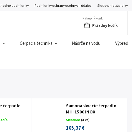
hodné podmienky
Podmienky ochrany osobných údajov
Sledovanie zásielky
Nákupný košík
Prázdny košík
e
Čerpacia technika
Nádrže na vodu
Výpredaj 
e čerpadlo
Samonasávacie čerpadlo
MHI 1500 INOX
ateľa
Skladom
(4 ks)
165,37 €