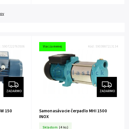
tov
d:
5907222763506
Viac za menej
Kód:
5903887213134
ZADARMO
ZADARMO
SW 150
Samonasávacie čerpadlo MHI 1500
INOX
Skladom
(4 ks)