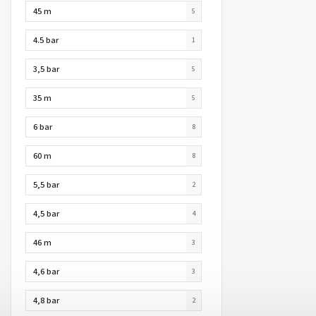
45 m
5
4.5 bar
1
3,5 bar
5
35 m
5
6 bar
8
60 m
8
5,5 bar
2
4,5 bar
4
46 m
3
4,6 bar
3
4,8 bar
2