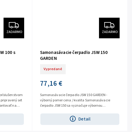
ZADARMO
ZADARMO
W 100 s
Samonasávacie čerpadlo JSW 150
GARDEN
Vypredané
77,16 €
príslušenstvom
Samonasávacie čerpadlo JSW 150 GARDEN -
 pripravený set
výborný pomer cena / kvalita Samonasávacie
ontovať na
čerpadlo JSW 150 sa vyznačuje výbornou
účinnosťou. Slúži pre zásobovanie...
Detail