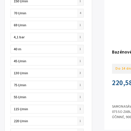
150 l/min
1
70 l/min
4
69 l/min
1
4,1 bar
1
40 m
1
Bazénové
45 l/min
1
Do 14 dn
130 l/min
3
220,5
75 l/min
1
55 l/min
1
SAMONASÁVA
115 l/min
1
075 SO ZAB
ÚČINNÉ, 900
220 l/min
1
15 M ✴ 