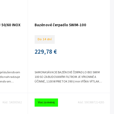
 50/60 INOX
Bazénové čerpadlo SWIM-100
Do 14 dní
229,78 €
 príslušenstvom
SAMONASÁVACIE BAZÉNOVÉ ČERPADLO IBO SWIM
adlo nahradzuje
100 SO ZABUDOVANÝM FILTROM JE VÝKONNÉ A
ušenstvom
ÚČINNÉ, 1100 W PRIETOK 390 l/min VÝŠKA VÝTLAKU
17,5 M ✴ Samonasávacie...
Kód:
SK000562
Viac za menej
Kód:
5903887214285