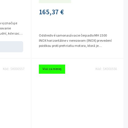
165,37 €
a vyznačuje
obovanie
udní, kde sacia
Odstredivé samonasávacie čerpadlo MH 1500
INOX horizontálne v nerezovom (INOX) prevedení
poistkou proti prehriatiu motora, ktorá je
namontovaná priamo na vinutí motora....
Kód:
SK000557
Viac za menej
Kód:
SK000556