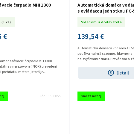
vacie čerpadlo MHI 1300
Automatická domáca vodár
s ovládacou jednotkou PC-
(3 ks)
Skladom u dodávateľa
6 €
139,54 €
Automatická domáca vodáreň AJ 50/
používa najmä sezónne, hlavne na 
na zvyšovanie tlaku. Prevádzka a z
samonasávacie čerpadlo MH 1300
Automat PC-59 s manometrom...
ntálne v nerezovom (INOX) prevedení
i prehriatiu motora, ktorá je
Detail
 priamo na vinutí motora....
nej
Kód:
SK000555
Viac za menej