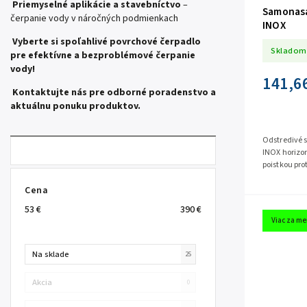
Priemyselné aplikácie a stavebníctvo
–
Samonasá
čerpanie vody v náročných podmienkach
INOX
Vyberte si spoľahlivé povrchové čerpadlo
Skladom
pre efektívne a bezproblémové čerpanie
vody!
141,6
Kontaktujte nás pre odborné poradenstvo a
aktuálnu ponuku produktov.
Odstredivé 
INOX horizo
poistkou prot
namontovaná
Cena
53
€
390
€
Viac za me
Na sklade
25
Akcia
0