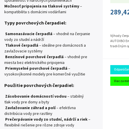
spoľahlivosť v náročných podmienkach
Možnosť pripojenia na tlakové systémy
–
289,4
kompatibilita s domácimi vodárňami
Typy povrchových čerpadiel:
Samonasávacie čerpadlá
– vhodné na čerpanie
Výhody čer
vody zo studní a nádrží
AUTOIBO Energetická účinnosť. V porovnaní s
Tlakové čerpadlá
– ideálne pre domácnosti a
tradičným s
zavlažovacie systémy
konštantným
Benzínové povrchové čerpadlá
– vhodné pre
miesta bez elektrického pripojenia
Priemyselné
povrchové čerpadlá
–
Odporúča
vysokovýkonné modely pre komerčné využitie
Viac za me
Použitie povrchových čerpadiel:
Zásobovanie domácností vodou
– stabilný
tlak vody pre domy a byty
Zavlažovanie záhrad a polí
– efektívna
distribúcia vody pre rastliny
Prečerpávanie vody zo studní, nádrží a riek
–
flexibilné riešenie pre rôzne zdroje vody