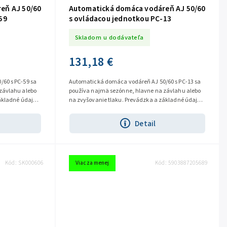
eň AJ 50/60
Automatická domáca vodáreň AJ 50/60
59
s ovládacou jednotkou PC-13
Skladom u dodávateľa
131,18 €
60 s PC-59 sa
Automatická domáca vodáreň AJ 50/60 s PC-13 sa
závlahu alebo
používa najmä sezónne, hlavne na závlahu alebo
ákladné údaje:
na zvyšovanie tlaku. Prevádzka a základné údaje:
Automat PC-13 s...
Detail
Kód:
SK000606
Viac za menej
Kód:
5903887205689