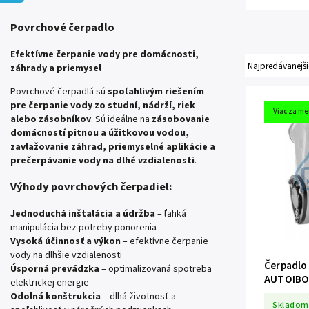
Povrchové čerpadlo
Efektívne čerpanie vody pre domácnosti,
Najpredávanejši
záhrady a priemysel
Povrchové čerpadlá sú
spoľahlivým riešením
pre čerpanie vody zo studní, nádrží, riek
Viac za me
alebo zásobníkov
. Sú ideálne na
zásobovanie
domácností pitnou a úžitkovou vodou,
zavlažovanie záhrad, priemyselné aplikácie a
prečerpávanie vody na dlhé vzdialenosti
.
Výhody povrchových čerpadiel:
Jednoduchá inštalácia a údržba
– ľahká
manipulácia bez potreby ponorenia
Vysoká účinnosť a výkon
– efektívne čerpanie
vody na dlhšie vzdialenosti
Čerpadlo
Úsporná prevádzka
– optimalizovaná spotreba
AUTOIB
elektrickej energie
Odolná konštrukcia
– dlhá životnosť a
Skladom