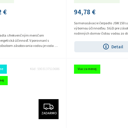
2 €
94,78 €
Samonasávacie čerpadlo JSW 150 s
výbornou účinnosťou. Slúži pre zás
rodinných domov čistou vodou zo st
padla s frekvenčným meničom
výška nepresahuje 8 m....
pôsobom zásobovania vodou je voda s
Detail
 tlakom, systém s...
me
Kód:
5903137510686
Viac za menej
nej
ZADARMO