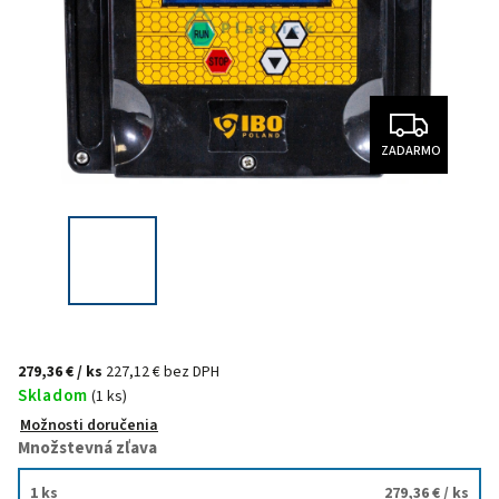
ZADARMO
279,36 €
/ ks
227,12 € bez DPH
Skladom
(1 ks)
Možnosti doručenia
Množstevná zľava
1 ks
279,36 €
/ ks