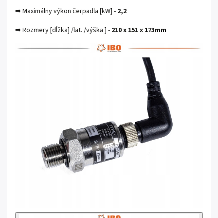
➡ Maximálny výkon čerpadla [kW] -
2,2
➡ Rozmery [dĺžka] /lat. /výška ] -
210 x 151 x 173mm