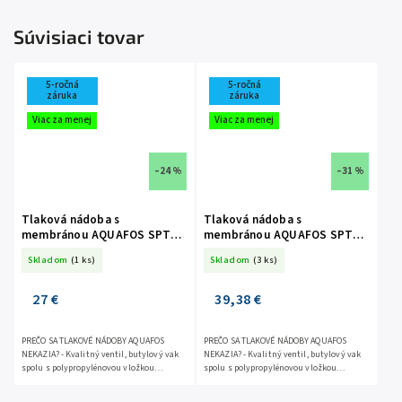
Súvisiaci tovar
5-ročná
5-ročná
záruka
záruka
Viac za menej
Viac za menej
–24 %
–31 %
Tlaková nádoba s
Tlaková nádoba s
membránou AQUAFOS SPTB
membránou AQUAFOS SPTB
3l stojatá
8l stojatá
Skladom
(1 ks)
Skladom
(3 ks)
27 €
39,38 €
PREČO SA TLAKOVÉ NÁDOBY AQUAFOS
PREČO SA TLAKOVÉ NÁDOBY AQUAFOS
NEKAZIA? - Kvalitný ventil, butylový vak
NEKAZIA? - Kvalitný ventil, butylový vak
spolu s polypropylénovou vložkou
spolu s polypropylénovou vložkou
zabránia možnosti úniku vzduchu.
zabránia možnosti úniku vzduchu.
Odpadá množstvo problémov, ktoré s...
Odpadá množstvo problémov, ktoré s...