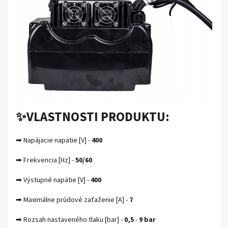
✨VLASTNOSTI PRODUKTU:
➡ Napájacie napätie [V] -
400
➡ Frekvencia [Hz] -
50/60
➡ Výstupné napätie [V] -
400
➡ Maximálne prúdové zaťaženie [A] -
7
➡ Rozsah nastaveného tlaku [bar] -
0,5
-
9 bar