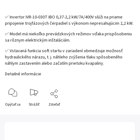
✅ Invertor IVR-10-030T IBO 0,37-2,2 kW/7A/400V slúži na priame
pripojenie trojfázových čerpadiel s výkonom nepresahujúcim 2,2 kW.
✅ Model má niekoľko prevádzkových režimov vďaka prispôsobeniu
sa rôznym elektrickým inštaláciám.
✅ Vstavaná funkcia soft startu v zariadení obmedzuje možnosť
hydraulického nárazu, t. j. náhleho zvýšenia tlaku spôsobeného
náhlym zastavením alebo začatím prietoku kvapaliny.
Detailné informácie
Opýtať sa
Strážiť
Zdieľať