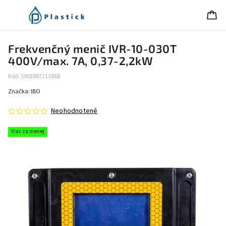
Frekvenčný menič IVR-10-030T
400V/max. 7A, 0,37-2,2kW
Kód:
5903887213868
Značka:
IBO
Neohodnotené
Viac za menej