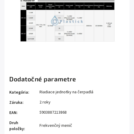
Dodatočné parametre
Riadiace jednotky na čerpadlá
Kategória
:
2 roky
Záruka
:
5903887213868
EAN
:
Druh
Frekvenčný menič
položky
: