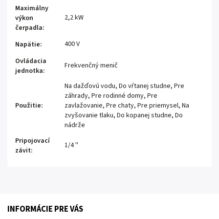
Maximálny
2,2 kW
výkon
čerpadla
:
400 V
Napätie
:
Ovládacia
Frekvenčný menič
jednotka
:
Na dažďovú vodu
,
Do vŕtanej studne
,
Pre
záhrady
,
Pre rodinné domy
,
Pre
Použitie
:
zavlažovanie
,
Pre chaty
,
Pre priemysel
,
Na
zvyšovanie tlaku
,
Do kopanej studne
,
Do
nádrže
Pripojovací
1/4 ''
závit
:
INFORMÁCIE PRE VÁS