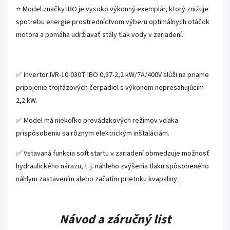
⭐ Model značky IBO je vysoko výkonný exemplár, ktorý znižuje
spotrebu energie prostredníctvom výberu optimálnych otáčok
motora a pomáha udržiavať stály tlak vody v zariadení.
✅ Invertor IVR-10-030T IBO 0,37-2,2 kW/7A/400V slúži na priame
pripojenie trojfázových čerpadiel s výkonom nepresahujúcim
2,2 kW.
✅ Model má niekoľko prevádzkových režimov vďaka
prispôsobeniu sa rôznym elektrickým inštaláciám.
✅ Vstavaná funkcia soft startu v zariadení obmedzuje možnosť
hydraulického nárazu, t. j. náhleho zvýšenia tlaku spôsobeného
náhlym zastavením alebo začatím prietoku kvapaliny.
Návod a záručný list