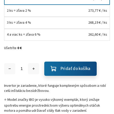
2 ks = zľava 2 %
273,77 €
/ ks
3 ks = zľava 4 %
268,19 €
/ ks
4 a viac ks = zľava 6 %
262,60 €
/ ks
Ušetríte
0 €
Pridať do košíka
Invertor je zariadenie, ktoré funguje komplexným spôsobom a robí
celú inštaláciu bezúdržbovou.
⭐ Model značky IBO je vysoko výkonný exemplár, ktorý znižuje
spotrebu energie prostredníctvom výberu optimálnych otáčok
motora a pomáha udržiavať stály tlak vody v zariadení.