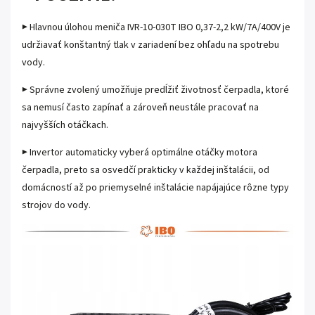
▶ Hlavnou úlohou meniča IVR-10-030T IBO 0,37-2,2 kW/7A/400V je
udržiavať konštantný tlak v zariadení bez ohľadu na spotrebu
vody.
▶ Správne zvolený umožňuje predĺžiť životnosť čerpadla, ktoré
sa nemusí často zapínať a zároveň neustále pracovať na
najvyšších otáčkach.
▶ Invertor automaticky vyberá optimálne otáčky motora
čerpadla, preto sa osvedčí prakticky v každej inštalácii, od
domácností až po priemyselné inštalácie napájajúce rôzne typy
strojov do vody.