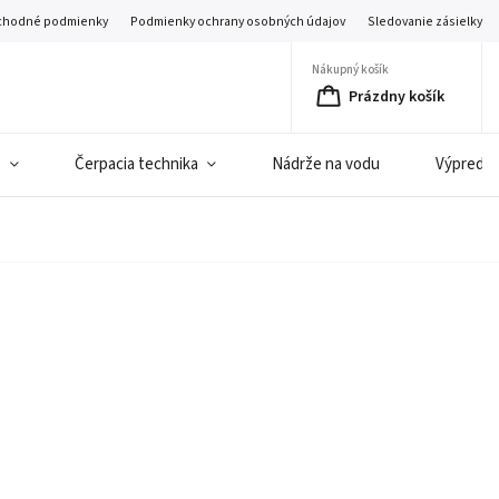
hodné podmienky
Podmienky ochrany osobných údajov
Sledovanie zásielky
Nákupný košík
Prázdny košík
e
Čerpacia technika
Nádrže na vodu
Výpredaj 