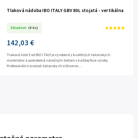
Tlaková nádoba IBO ITALY GBV 80L stojatá - vertikálna
Skladom
(4 ks)
142,03 €
Tlaková nádrž od IBO ITALY je vyrobená z kvalitných talianskych
materiálov a podrobená náročným testom v každej fáze výroby.
Profesionálne znalosti talianskych inžinierov...
atočné parametre