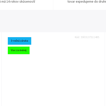
á má 14 rokov skúseností
tovar expedujeme do druh
Kód:
5903137511485
3-ročná záruka
Viac za menej