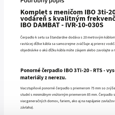
Komplet s meničom IBO 3ti-2
vodáreň s kvalitným frekve
IBO DAMBAT - IVR-10-030S
Čerpadlo k setu sa štandardne dodáva s 20 metrovým káblom
rastúcej dĺžke kábla sa samozrejme zväčšuje aj prierez vodi
objednávke o akú dĺžku kábla máte záujem alebo zavolajte a
Ponorné čerpadlo IBO 3Ti-20 - RTS - vys
materiály z nerezu.
Viacstupňové ponorné čerpadlo s priemerom 75 mm so zvýšen
studní s minimálnym vnútorným priemerom 85 mm. Čerpadlo s
viacgeneračných domov, fariem, ako aj na napájanie zavlažo
závlaha).