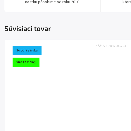
na trhu pôsobíme od roku 2010
ktor
Súvisiaci tovar
Kód:
5903887206723
3-ročná záruka
Viac za menej