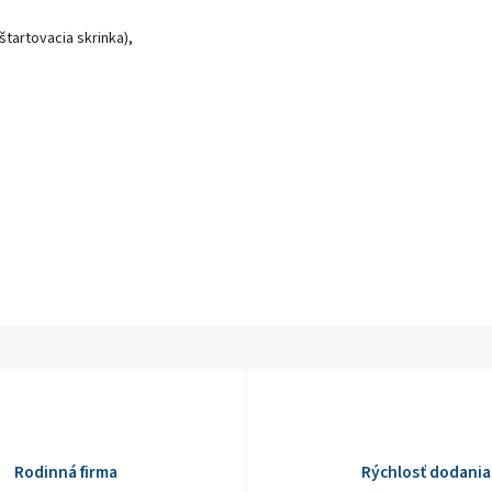
tartovacia skrinka),
Rodinná firma
Rýchlosť dodania