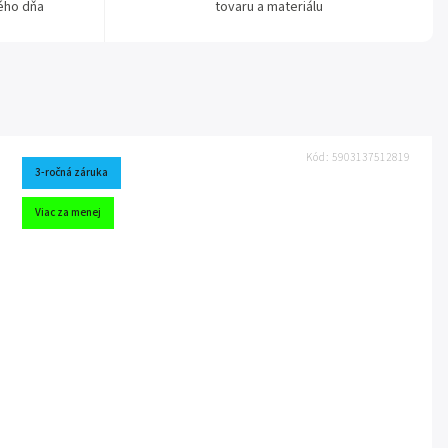
ého dňa
tovaru a materiálu
Kód:
5903137512819
3-ročná záruka
Viac za menej