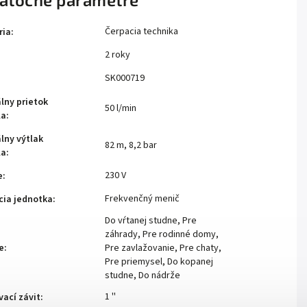
Čerpacia technika
ria
:
2 roky
:
SK000719
lny prietok
50 l/min
la
:
lny výtlak
82 m
,
8,2 bar
la
:
230 V
e
:
Frekvenčný menič
cia jednotka
:
Do vŕtanej studne
,
Pre
záhrady
,
Pre rodinné domy
,
e
:
Pre zavlažovanie
,
Pre chaty
,
Pre priemysel
,
Do kopanej
studne
,
Do nádrže
1 ''
vací závit
: