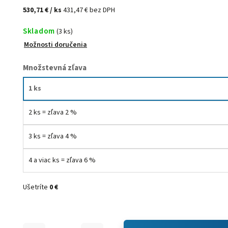
530,71 €
/ ks
431,47 € bez DPH
Skladom
(3 ks)
Možnosti doručenia
Množstevná zľava
1 ks
2 ks = zľava 2 %
3 ks = zľava 4 %
4 a viac ks = zľava 6 %
Ušetríte
0 €