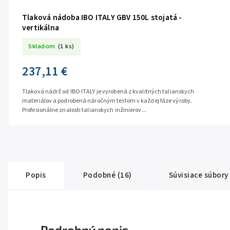
Tlaková nádoba IBO ITALY GBV 150L stojatá -
vertikálna
Skladom
(1 ks)
237,11 €
Tlaková nádrž od IBO ITALY je vyrobená z kvalitných talianskych
materiálov a podrobená náročným testom v každej fáze výroby.
Profesionálne znalosti talianskych inžinierov...
Popis
Podobné (16)
Súvisiace súbory 
Podrobný popis