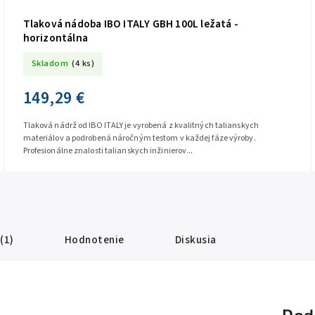
Tlaková nádoba IBO ITALY GBH 100L ležatá -
horizontálna
Skladom
(4 ks)
149,29 €
Tlaková nádrž od IBO ITALY je vyrobená z kvalitných talianskych
materiálov a podrobená náročným testom v každej fáze výroby.
Profesionálne znalosti talianskych inžinierov...
(1)
Hodnotenie
Diskusia
Dod