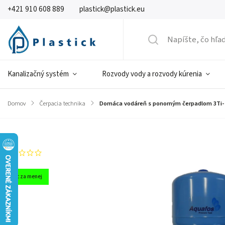
+421 910 608 889
plastick@plastick.eu
Kanalizačný systém
Rozvody vody a rozvody kúrenia
Domov
/
Čerpacia technika
/
Domáca vodáreň s ponorným čerpadlom 3Ti-
Značka:
IBO
Neohodnotené
Viac za menej