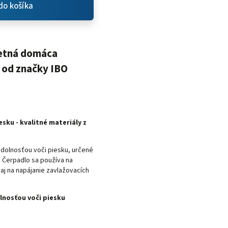
do košíka
letná domáca
 od značky IBO
sku - kvalitné materiály z
dolnosťou voči piesku, určené
 Čerpadlo sa používa na
j na napájanie zavlažovacích
olnosťou voči piesku