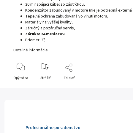
20 m napájací kábel so zástrčkou,
Kondenzátor zabudovaný v motore (nie je potrebná externá š
Tepelná ochrana zabudovaná vo vinutí motora,
Materiály najvyššej kvality,
Záručný a pozáručný servis,
Záruka: 24 mesiacov.
Priemer: 3",
Detailné informácie
Opýtať sa
Strážiť
Zdieľať
Profesionálne poradenstvo