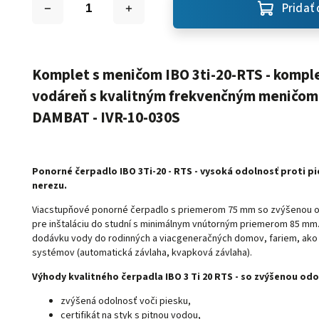
Pridať 
Komplet s meničom IBO 3ti-20-RTS - komp
vodáreň s kvalitným frekvenčným meničom
DAMBAT - IVR-10-030S
Ponorné čerpadlo IBO 3Ti-20 - RTS - vysoká odolnosť proti pie
nerezu.
Viacstupňové ponorné čerpadlo s priemerom 75 mm so zvýšenou o
pre inštaláciu do studní s minimálnym vnútorným priemerom 85 mm.
dodávku vody do rodinných a viacgeneračných domov, fariem, ako a
systémov (automatická závlaha, kvapková závlaha).
Výhody kvalitného čerpadla IBO 3 Ti 20 RTS - so zvýšenou od
zvýšená odolnosť voči piesku,
certifikát na styk s pitnou vodou,