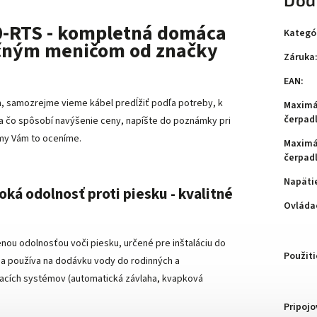
0-RTS - kompletná domáca
Kategó
nčným meničom od značky
Záruka
EAN
:
, samozrejme vieme kábel predĺžiť podľa potreby, k
Maximá
čerpad
ča čo spôsobí navýšenie ceny, napíšte do poznámky pri
 my Vám to oceníme.
Maximá
čerpad
Napäti
oká odolnosť proti piesku - kvalitné
Ovláda
ou odolnosťou voči piesku, určené pre inštaláciu do
Použiti
a používa na dodávku vody do rodinných a
vacích systémov (automatická závlaha, kvapková
Pripojo