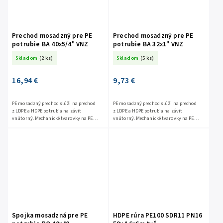
Prechod mosadzný pre PE
Prechod mosadzný pre PE
potrubie BA 40x5/4" VNZ
potrubie BA 32x1" VNZ
Skladom
(2 ks)
Skladom
(5 ks)
16,94 €
9,73 €
PE mosadzný prechod slúži na prechod
PE mosadzný prechod slúži na prechod
z LDPE a HDPE potrubia na závit
z LDPE a HDPE potrubia na závit
vnútorný. Mechanické tvarovky na PE
vnútorný. Mechanické tvarovky na PE
slúžia na spájanie LDPE a HDPE potrubia
slúžia na spájanie LDPE a HDPE potrubia
jednoduchým...
jednoduchým...
Spojka mosadzná pre PE
HDPE rúra PE100 SDR11 PN16