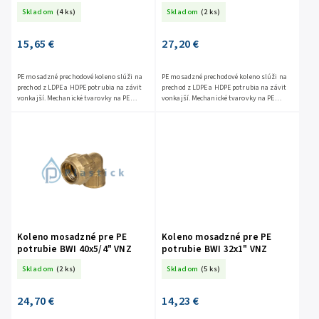
Skladom
(4 ks)
Skladom
(2 ks)
15,65 €
27,20 €
PE mosadzné prechodové koleno slúži na
PE mosadzné prechodové koleno slúži na
prechod z LDPE a HDPE potrubia na závit
prechod z LDPE a HDPE potrubia na závit
vonkajší. Mechanické tvarovky na PE
vonkajší. Mechanické tvarovky na PE
slúžia na spájanie LDPE a HDPE potrubia
slúžia na spájanie LDPE a HDPE potrubia
jednoduchým...
jednoduchým...
Koleno mosadzné pre PE
Koleno mosadzné pre PE
potrubie BWI 40x5/4" VNZ
potrubie BWI 32x1" VNZ
Skladom
(2 ks)
Skladom
(5 ks)
24,70 €
14,23 €