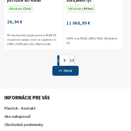
potrubie BO 40x40
50x4,6x6m tyč
Skladom
(2 ks)
Skladom
(44 bm)
26,94 €
11 068,89 €
PE mechanická spojka priama 40x40 PE
HDPE rúra PE100 SDR11 PN16 50x4,6x6m
mosadzná spojka slúži na spojenie rúr
tyč
LDPE a HDPE potrubia. Mechanické
tvarovky na PE slúžia na spájanie LDPE a
HDPE potrubia jednoduchým...
1
13
Hore
INFORMÁCIE PRE VÁS
Plastick - Kontakt
Ako nakupovať
Obchodné podmienky