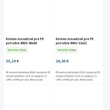
Koleno mosadzné pre PE
Koleno mosadzné pre PE
potrubie BWO 40x40
potrubie BWO 32x32
Skladom
(2 ks)
Skladom
(3 ks)
35,19 €
20,93 €
PE mechanické koleno 40x40 mosadzné PE
PE mechanické koleno 32x32 mosadzné PE
mosadzné koleno slúži na spojenie rúr
mosadzné koleno slúži na spojenie rúr
LDPE a HDPE potrubia. Mechanické
LDPE a HDPE potrubia. Mechanické
tvarovky na PE slúžia na spájanie LDPE a
tvarovky na PE slúžia na spájanie LDPE a
HDPE potrubia...
HDPE potrubia...