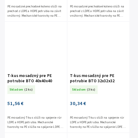
PE mosadzné prechodové koleno slúži na
PE mosadzné prechodové koleno slúži na
prechod z LDPE a HDPE potrubia na závit
prechod z LDPE a HDPE potrubia na závit
vnútorný. Mechanické tvarovky na PE
vnútorný. Mechanické tvarovky na PE
slúžia na spájanie LDPE a HDPE potrubia
slúžia na spájanie LDPE a HDPE potrubia
jednoduchým...
jednoduchým...
T-kus mosadzný pre PE
T-kus mosadzný pre PE
potrubie BTO 40x40x40
potrubie BTO 32x32x32
Skladom
(2 ks)
Skladom
(3 ks)
51,56 €
30,34 €
PE mosadzný T-kus slúži na spojenie rúr
PE mosadzný T-kus slúži na spojenie rúr
LDPE a HDPE potrubia. Mechanické
LDPE a HDPE potrubia. Mechanické
tvarovky na PE slúžia na spájanie LDPE a
tvarovky na PE slúžia na spájanie LDPE a
HDPE potrubia jednoduchým
HDPE potrubia jednoduchým
a spoľahlivým spôsobom. Gebo...
a spoľahlivým spôsobom. Gebo...