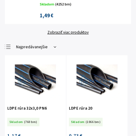
Skladom
(4252 bm)
1,49 €
Zobraziť viac produktov
Najpredávanejšie
Najlacnejšie
Najdrahšie
Abecedne
LDPE rúra 32x3,0 PN6
LDPE rúra 20
Skladom
(760 bm)
Skladom
(1066 bm)
1,17 €
0,73 €