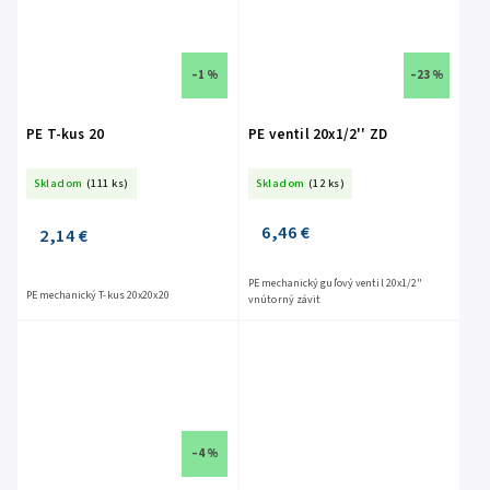
–1 %
–23 %
PE T-kus 20
PE ventil 20x1/2'' ZD
Skladom
(111 ks)
Skladom
(12 ks)
6,46 €
2,14 €
PE mechanický guľový ventil 20x1/2"
PE mechanický T-kus 20x20x20
vnútorný závit
–4 %