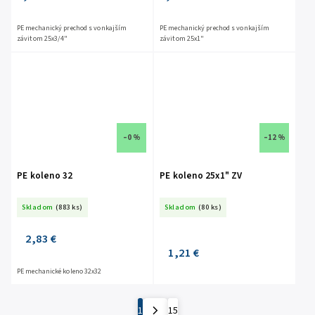
PE mechanický prechod s vonkajším
PE mechanický prechod s vonkajším
závitom 25x3/4"
závitom 25x1"
–0 %
–12 %
PE koleno 32
PE koleno 25x1" ZV
Skladom
(883 ks)
Skladom
(80 ks)
2,83 €
1,21 €
PE mechanické koleno 32x32
1
15