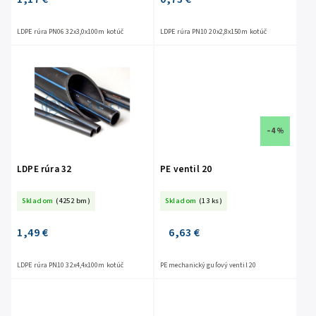
LDPE rúra PN06 32x3,0x100m kotúč
LDPE rúra PN10 20x2,8x150m kotúč
–4 %
LDPE rúra 32
PE ventil 20
Skladom
(4252 bm)
Skladom
(13 ks)
1,49 €
6,63 €
LDPE rúra PN10 32x4,4x100m kotúč
PE mechanický guľový ventil 20