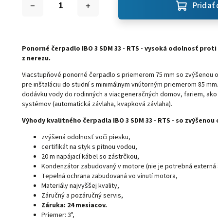
Pridať 
Ponorné čerpadlo IBO 3 SDM 33 - RTS - vysoká odolnosť proti 
z nerezu.
Viacstupňové ponorné čerpadlo s priemerom 75 mm so zvýšenou o
pre inštaláciu do studní s minimálnym vnútorným priemerom 85 mm.
dodávku vody do rodinných a viacgeneračných domov, fariem, ako a
systémov (automatická závlaha, kvapková závlaha).
Výhody kvalitného čerpadla IBO 3 SDM 33 - RTS - so zvýšenou
zvýšená odolnosť voči piesku,
certifikát na styk s pitnou vodou,
20 m napájací kábel so zástrčkou,
Kondenzátor zabudovaný v motore (nie je potrebná externá š
Tepelná ochrana zabudovaná vo vinutí motora,
Materiály najvyššej kvality,
Záručný a pozáručný servis,
Záruka: 24 mesiacov.
Priemer: 3",