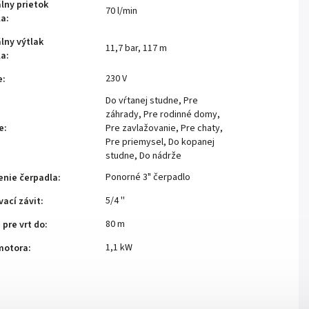
lny prietok
70 l/min
la
:
lny výtlak
11,7 bar
,
117 m
la
:
230 V
e
:
Do vŕtanej studne
,
Pre
záhrady
,
Pre rodinné domy
,
e
:
Pre zavlažovanie
,
Pre chaty
,
Pre priemysel
,
Do kopanej
studne
,
Do nádrže
Ponorné 3" čerpadlo
enie čerpadla
:
5/4 ''
vací závit
:
80 m
pre vrt do
:
1,1 kW
motora
: