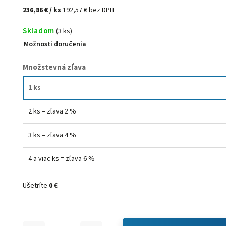
236,86 €
/ ks
192,57 € bez DPH
Skladom
(3 ks)
Možnosti doručenia
Množstevná zľava
1 ks
2 ks = zľava 2 %
3 ks = zľava 4 %
4 a viac ks = zľava 6 %
Ušetríte
0 €