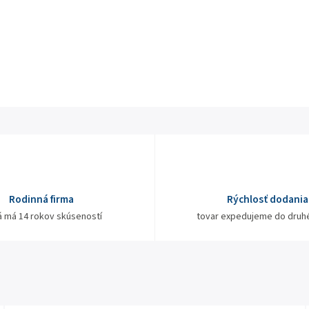
Rodinná firma
Rýchlosť dodania
á má 14 rokov skúseností
tovar expedujeme do druh