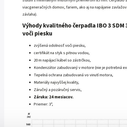
studní s minimálnym vnútorným priemerom 85 mm. Čerpadlo s
viacgeneračných domov, fariem, ako aj na napájanie zavlažo
závlaha).
Výhody kvalitného čerpadla IBO 3 SDM 
voči piesku
zvýšená odolnosť voči piesku,
certifikát na styk s pitnou vodou,
20 m napájací kábel so zástrčkou,
Kondenzátor zabudovaný v motore (nie je potrebná ext
Tepelná ochrana zabudovaná vo vinutí motora,
Materiály najvyššej kvality,
Záručný a pozáručný servis,
Záruka: 24 mesiacov.
Priemer: 3",