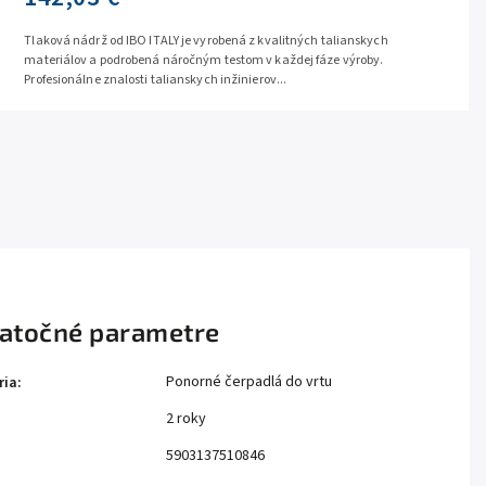
Tlaková nádrž od IBO ITALY je vyrobená z kvalitných talianskych
materiálov a podrobená náročným testom v každej fáze výroby.
Profesionálne znalosti talianskych inžinierov...
atočné parametre
Ponorné čerpadlá do vrtu
ria
:
2 roky
:
5903137510846