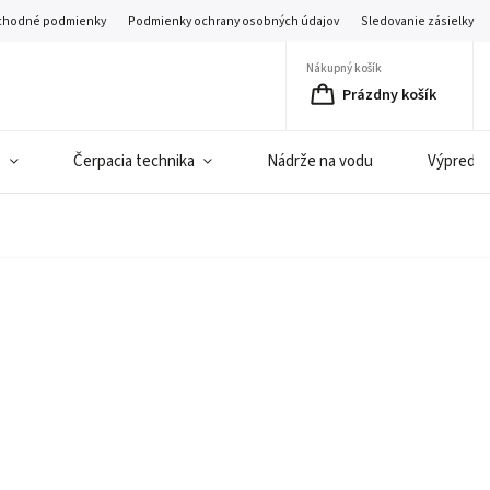
hodné podmienky
Podmienky ochrany osobných údajov
Sledovanie zásielky
Nákupný košík
Prázdny košík
e
Čerpacia technika
Nádrže na vodu
Výpredaj 