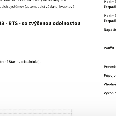
a používa na dodávku vody do rodinných a
Maximá
vacích systémov (automatická závlaha, kvapková
čerpad
Maximá
čerpad
33 - RTS - so zvýšenou odolnosťou
Napäti
Použiti
erná štartovacia skrinka),
Preved
Pripojo
Vhodné 
Výkon 