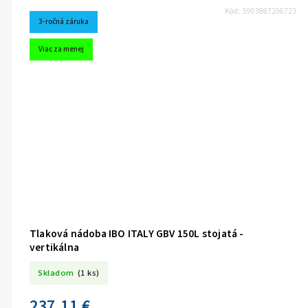
Kód:
5903887206723
3-ročná záruka
Viac za menej
Tlaková nádoba IBO ITALY GBV 150L stojatá -
vertikálna
Skladom
(1 ks)
237,11 €