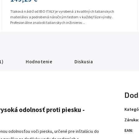
Tlaková nádrž od IBO ITALY je vyrobená z kvalitných talianskych
materiálov a podrobená náročným testom v každej fáze výroby.
Profesionálne znalosti talianskych inžinierov...
1)
Hodnotenie
Diskusia
Dod
ysoká odolnosť proti piesku -
Kategó
Záruka
EAN
:
ou odolnosťou voči piesku, určené pre inštaláciu do