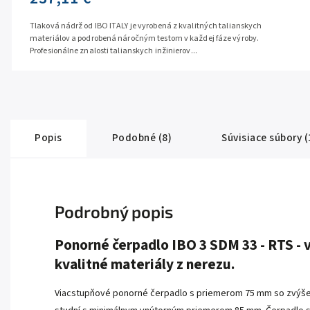
Tlaková nádrž od IBO ITALY je vyrobená z kvalitných talianskych
materiálov a podrobená náročným testom v každej fáze výroby.
Profesionálne znalosti talianskych inžinierov...
Popis
Podobné (8)
Súvisiace súbory (
Podrobný popis
Ponorné čerpadlo IBO 3 SDM 33 - RTS - v
kvalitné materiály z nerezu.
Viacstupňové ponorné čerpadlo s priemerom 75 mm so zvýšen