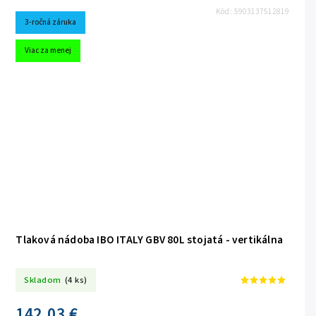
Kód:
5903137512819
3-ročná záruka
Viac za menej
Tlaková nádoba IBO ITALY GBV 80L stojatá - vertikálna
Skladom
(4 ks)
142,03 €