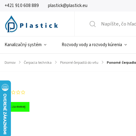
+421 910 608 889
plastick@plastick.eu
Kanalizačný systém
Rozvody vody a rozvody kúrenia
Domov
/
Čerpacia technika
/
Ponorné čerpadlá do vrtu
/
Ponorné čerpadlo
Značka:
IBO
Neohodnotené
Viac za menej