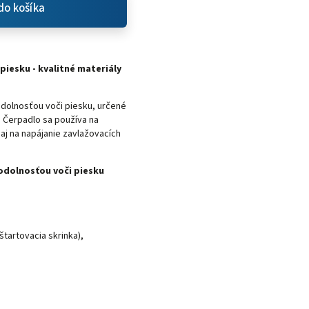
do košíka
piesku - kvalitné materiály
dolnosťou voči piesku, určené
 Čerpadlo sa používa na
j na napájanie zavlažovacích
 odolnosťou voči piesku
tartovacia skrinka),