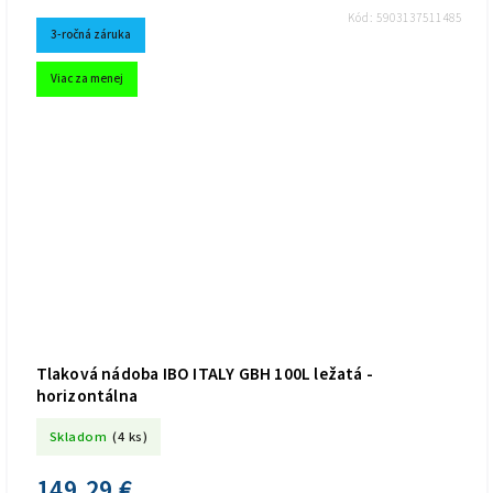
Kód:
5903137511485
3-ročná záruka
Viac za menej
Tlaková nádoba IBO ITALY GBH 100L ležatá -
horizontálna
Skladom
(4 ks)
149,29 €