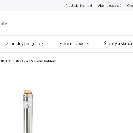
Plastick - Kontakt
Ako nakupovať
Obc
Záhradný program
Filtre na vodu
Šachty a skruž
 IBO 3" SDM33 - RTS s 20m káblom