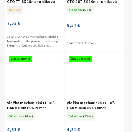
CTO 7'' SX 10mcr uhlíková
CTO 10'' SX 10mcr uhlíková
Do 5 dní
Skladom
(5 ks)
7,53 €
8,57 €
CB-AF CTO 7 SX 10 mcr Vložka vyrobená z
lisovaného uhlíka pôvodom z kokosových
CB-AF CTO 10 SX 10 mcr
škrupín. Určená pre použitie pred
konečným miestom spotreby vody.
Filtruje jemné nečistoty a...
Viac za menej
Viac za menej
Vložka mechanická EL 10"-
Vložka mechanická EL 10"-
HARMONIKOVÁ 20mcr
HARMONIKOVÁ 10mcr
umyvateľná
umyvateľná
Skladom
(20 ks)
Skladom
(23 ks)
4,31 €
4,31 €