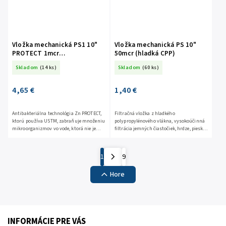
Vložka mechanická PS1 10"
Vložka mechanická PS 10"
PROTECT 1mcr
50mcr (hladká CPP)
ANTIBAKTERIÁLNA
Skladom
(14 ks)
Skladom
(60 ks)
4,65 €
1,40 €
Antibakteriálna technológia Zn PROTECT,
Filtračná vložka z hladkého
ktorú používa USTM, zabraňuje množeniu
polypropylénového vlákna, vysokoúčinná
mikroorganizmov vo vode, ktorá nie je
filtrácia jemných čiastočiek, hrdze, piesku,
predmetom neustálej výmeny (napr. voda
kalu a drte. Táto filtračná vložka je vhodná
v nepravidelne...
aj pre reverznú...
1
9
Hore
INFORMÁCIE PRE VÁS