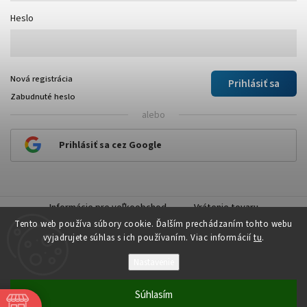
Heslo
Nová registrácia
Prihlásiť sa
Zabudnuté heslo
alebo
Prihlásiť sa cez Google
Informácie pre veľkoobchod
Vrátenie tovaru
Tento web používa súbory cookie. Ďalším prechádzaním tohto webu
vyjadrujete súhlas s ich používaním. Viac informácií
tu
.
Nastavenie
Copyright 2026
Plastick
. Všetky práva vyhradené.
Súhlasím