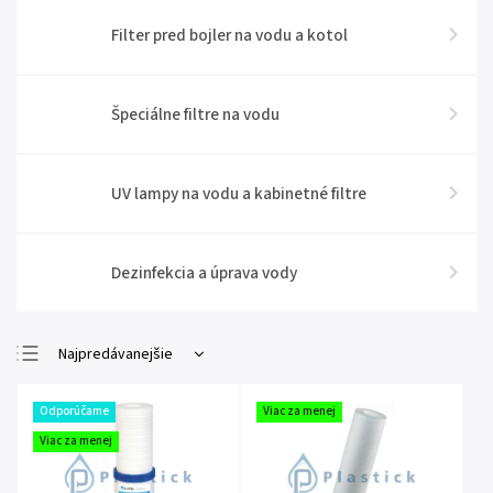
Filter pred bojler na vodu a kotol
Špeciálne filtre na vodu
UV lampy na vodu a kabinetné filtre
Dezinfekcia a úprava vody
Najpredávanejšie
Najlacnejšie
Odporúčame
Viac za menej
Najdrahšie
Viac za menej
Abecedne