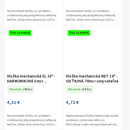
Harmonikové vložky sú vyrobené z
Harmonikové vložky sú vyrobené z
vrúbkovanej polypropylénovej netkanej
vrúbkovanej polypropylénovej netkanej
textílie , vďaka čomu dosahujú vyššiu
textílie , vďaka čomu dosahujú vyššiu
účinnosť ako iné sedimentačné vložky. Po
účinnosť ako iné sedimentačné vložky. Po
upchatí ich stačí opláchnuť...
upchatí ich stačí opláchnuť...
Viac za menej
Viac za menej
Vložka mechanická EL 10"-
Vložka mechanická NET 10" -
HARMONIKOVÁ 5mcr
SIEŤKOVÁ 70mcr umyvateľná
umyvateľná
Skladom
(48 ks)
Skladom
(18 ks)
4,31 €
4,72 €
Harmonikové vložky sú vyrobené z
Opakovane použiteľná mechanická vložka
vrúbkovanej polypropylénovej netkanej
vyrobená z nylonovej sieťoviny.
textílie , vďaka čomu dosahujú vyššiu
Odstraňuje z vody nerozpustené nečistoty
účinnosť ako iné sedimentačné vložky. Po
a väčšie čiastočky, chráni vodovodnú