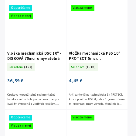
upchatí ich stačí...
inštaláciu alebo následné...
Odporúčame
Viac za menej
Viac za menej
Vložka mechanická DSC 10" -
Vložka mechanická PS5 10"
DISKOVÁ 70mcr umyvateľná
PROTECT 5mcr
ANTIBAKTERIÁLNA
Skladom
(4 ks)
Skladom
(15 ks)
36,59 €
4,45 €
Opakovane použiteľná sedimentačná
Antibakteriálna technológia Zn PROTECT,
kazeta s veľmi dobrým pomerom ceny a
ktorú používa USTM, zabraňuje množeniu
kvality. Vyrobená z vlnitých kotúčov.
mikroorganizmov vo vode, ktorá nie je
disková vložka je veľmi účinná pri
predmetom neustálej výmeny (napr. voda
odstraňovaní mechanických...
v nepravidelne...
Odporúčame
Viac za menej
Viac za menej