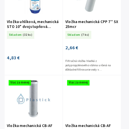
Vložka uhlíková, mechanická
Vložka mechanická CPP 7'' SX
STO 10" dvojstupňová
25mcr
filtrácia
Skladom
(32 ks)
Skladom
(7 ks)
2,66 €
4,83 €
Filtračná vložka hladká z
polypropylénového vlákna určená na
dôkladné filtrovanie vody v
technologických procesoch a
domácnostiach. Vysokoúčinná filtrácia
Viac za menej
Viac za menej
jemných čiastočiek,...
Vložka mechanická CB-AF
Vložka mechanická CB-AF