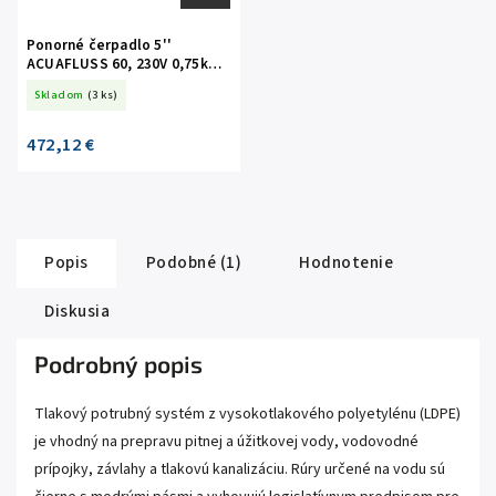
Ponorné čerpadlo 5''
ACUAFLUSS 60, 230V 0,75kW,
20m kábel
Skladom
(3 ks)
472,12 €
Popis
Podobné (1)
Hodnotenie
Diskusia
Podrobný popis
Tlakový potrubný systém z vysokotlakového polyetylénu (LDPE)
je vhodný na prepravu pitnej a úžitkovej vody, vodovodné
prípojky, závlahy a tlakovú kanalizáciu. Rúry určené na vodu sú