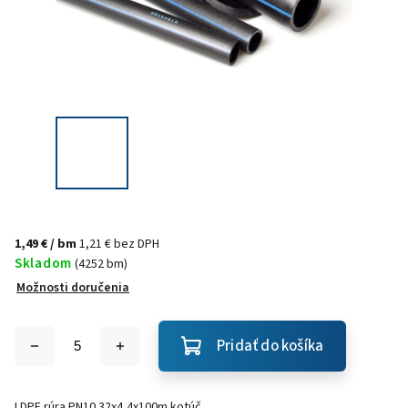
1,49 €
/ bm
1,21 € bez DPH
Skladom
(4252 bm)
Možnosti doručenia
Pridať do košíka
LDPE rúra PN10 32x4,4x100m kotúč