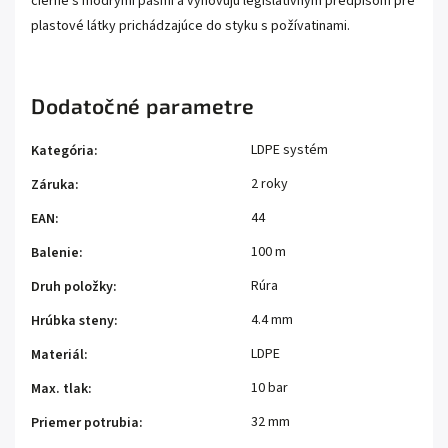
čierne s modrými pásmi a vyhovujú legislatívnym predpisom pre
plastové látky prichádzajúce do styku s požívatinami.
Dodatočné parametre
LDPE systém
Kategória
:
2 roky
Záruka
:
44
EAN
:
100 m
Balenie
:
Rúra
Druh položky
:
4.4 mm
Hrúbka steny
:
LDPE
Materiál
:
10 bar
Max. tlak
:
32 mm
Priemer potrubia
: