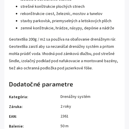
strešné konštrukcie plochých striech
rekonštrukcie ciest, železníc, mostov a tunelov
stavby parkovísk, priemyselných a letiskových plôch
zemné konštrukcie, hrádze, násypy, depónie a nádrže
Geotextília 200g / m2 sa používa na obaľovanie drenážnym rúr.
Geotextília zaistí aby sa nezanášal drenážny systém a pritom
mohla prúdiť voda. Vhodná pod zámkovú dlažbu, pod strešné
šindle, izolačný podklad pod nafukovacie a montované bazény,
tiež ako ochranná podložka pod jazierkové fólie.
Dodatočné parametre
Drenážny systém
Kategória
:
2 roky
Záruka
:
2361
EAN
:
50 m
Balenie
: