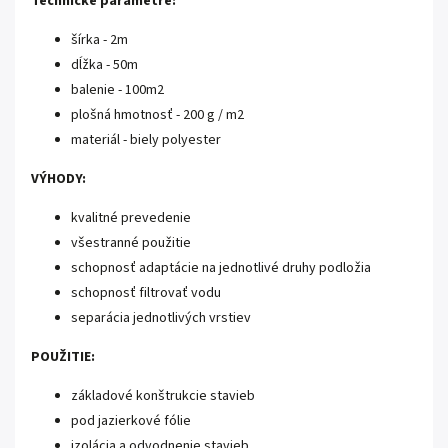
Technické parametre:
šírka - 2m
dĺžka - 50m
balenie - 100m2
plošná hmotnosť - 200 g / m2
materiál - biely polyester
VÝHODY:
kvalitné prevedenie
všestranné použitie
schopnosť adaptácie na jednotlivé druhy podložia
schopnosť filtrovať vodu
separácia jednotlivých vrstiev
POUŽITIE:
základové konštrukcie stavieb
pod jazierkové fólie
izolácia a odvodnenie stavieb