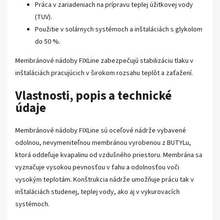
Práca v zariadeniach na prípravu teplej úžitkovej vody
(TUV).
Použitie v solárnych systémoch a inštaláciách s glykolom
do 50 %.
Membránové nádoby FIXLine zabezpečujú stabilizáciu tlaku v
inštaláciách pracujúcich v širokom rozsahu teplôt a zaťažení.
Vlastnosti, popis a technické
údaje
Membránové nádoby FIXLine sú oceľové nádrže vybavené
odolnou, nevymeniteľnou membránou vyrobenou z BUTYLu,
ktorá oddeľuje kvapalinu od vzdušného priestoru. Membrána sa
vyznačuje vysokou pevnosťou v ťahu a odolnosťou voči
vysokým teplotám. Konštrukcia nádrže umožňuje prácu tak v
inštaláciách studenej, teplej vody, ako aj v vykurovacích
systémoch.