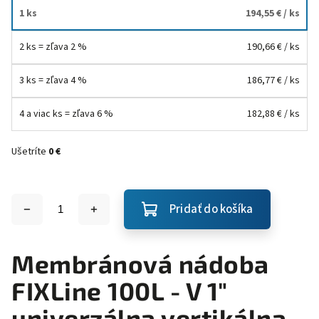
1 ks
194,55 €
/ ks
2 ks = zľava 2 %
190,66 €
/ ks
3 ks = zľava 4 %
186,77 €
/ ks
4 a viac ks = zľava 6 %
182,88 €
/ ks
Ušetríte
0 €
Pridať do košíka
Membránová nádoba
FIXLine 100L - V 1"
univerzálna vertikálna