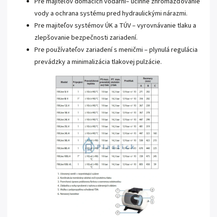
Pre majiteľov domácich vodárni– účinné zhromažďovanie
vody a ochrana systému pred hydraulickými nárazmi.
Pre majiteľov systémov ÚK a TÚV – vyrovnávanie tlaku a
zlepšovanie bezpečnosti zariadení.
Pre používateľov zariadení s meničmi – plynulá regulácia
prevádzky a minimalizácia tlakovej pulzácie.