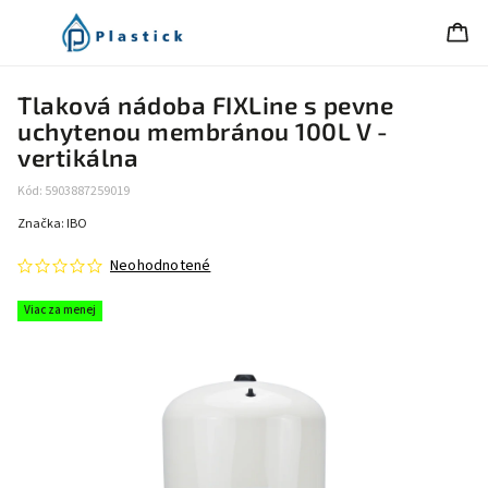
Tlaková nádoba FIXLine s pevne
uchytenou membránou 100L V -
vertikálna
Kód:
5903887259019
Značka:
IBO
Neohodnotené
Viac za menej