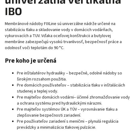
IBO
Membránové nádoby FIXLine sú univerzálne nádrže určené na
stabilizáciu tlaku a skladovanie vody v domácich vodárňach,
vykurovacích a TUV. Vďaka oceľovej konštrukcii a butylovej
membráne zabezpečujú vysokú trvanlivosť, bezpečnosť práce a
odolnosť voči teplotám do 90 °C.
Pre koho je určená
Pre inštalatérov hydrauliky – bezpečné, odolné nádoby so
širokým rozsahom použitia.
Pre domácich používateľov – stabilizácia tlaku v inštaláciách
studenej a teplej vody.
Pre majiteľov domácich vodárni– účinné zhromažďovanie vody
a ochrana systému pred hydraulickými nárazmi.
Pre majiteľov systémov ÚK a TÚV – vyrovnávanie tlaku a
zlepšovanie bezpečnosti zariadení.
Pre používateľov zariadení s meničmi – plynulá regulácia
prevádzky a minimalizácia tlakovej pulzácie.