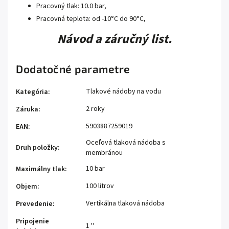
Pracovný tlak: 10.0 bar,
Pracovná teplota: od -10°C do 90°C,
Návod a záručný list.
Dodatočné parametre
Tlakové nádoby na vodu
Kategória
:
2 roky
Záruka
:
5903887259019
EAN
:
Oceľová tlaková nádoba s
Druh položky
:
membránou
10 bar
Maximálny tlak
:
100 litrov
Objem
:
Vertikálna tlaková nádoba
Prevedenie
:
Pripojenie
1 ''