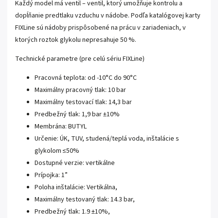
Každý model má ventil – ventil, ktorý umožňuje kontrolu a
dopĺňanie predtlaku vzduchu v nádobe. Podľa katalógovej karty
FIXLine sú nádoby prispôsobené na prácu v zariadeniach, v
ktorých roztok glykolu nepresahuje 50 %.
Technické parametre (pre celú sériu FIXLine)
Pracovná teplota: od -10°C do 90°C
Maximálny pracovný tlak: 10 bar
Maximálny testovací tlak: 14,3 bar
Predbežný tlak: 1,9 bar ±10%
Membrána: BUTYL
Určenie: ÚK, TUV, studená/teplá voda, inštalácie s
glykolom ≤50%
Dostupné verzie: vertikálne
Prípojka: 1”
Poloha inštalácie: Vertikálna,
Maximálny testovaný tlak: 14.3 bar,
Predbežný tlak: 1.9 ±10%,