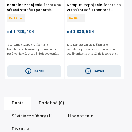
Komplet zapojenie šachta na
Komplet zapojenie šachta na
vŕtanú studňu (ponorné
vŕtanú studňu (ponorné
čerpadlo 96 C/08)
čerpadlo ST-1313)
Do 10 dní
Do 10 dní
1 789,43 €
1 836,56 €
od
od
Táto komplet zapojená šachta je
Táto komplet zapojená šachta je
kompletne pretesnená a pripravená na
kompletne pretesnená a pripravená na
používanie, v šachte už nie je potrebné
používanie, v šachte už nie je potrebné
pretesňovať spoje s tesniacou niťou.
pretesňovať spoje s tesniacou niťou.
Detail
Detail
Popis
Podobné (6)
Súvisiace súbory (1)
Hodnotenie
Diskusia