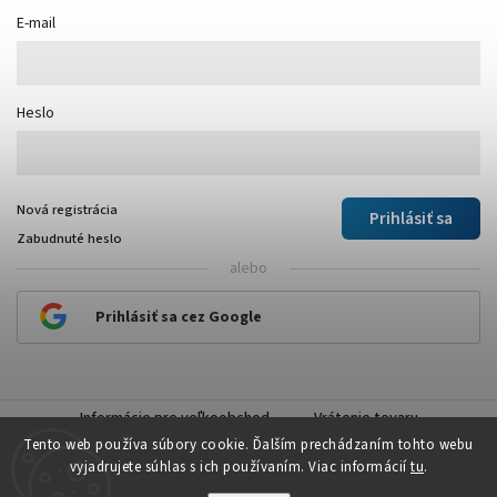
E-mail
Heslo
Nová registrácia
Prihlásiť sa
Zabudnuté heslo
alebo
Prihlásiť sa cez Google
Informácie pre veľkoobchod
Vrátenie tovaru
Tento web používa súbory cookie. Ďalším prechádzaním tohto webu
vyjadrujete súhlas s ich používaním. Viac informácií
tu
.