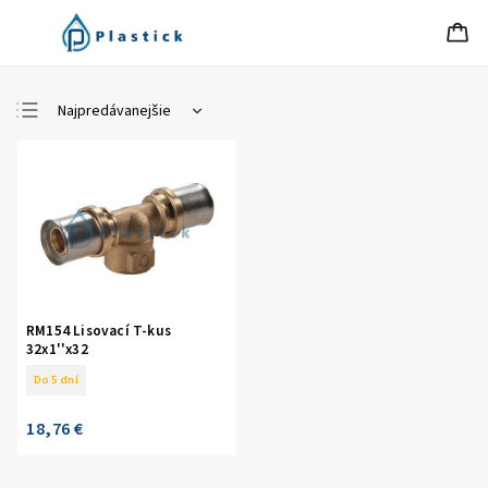
Najpredávanejšie
Najlacnejšie
Najdrahšie
Abecedne
RM154 Lisovací T-kus
32x1''x32
Do 5 dní
18,76 €