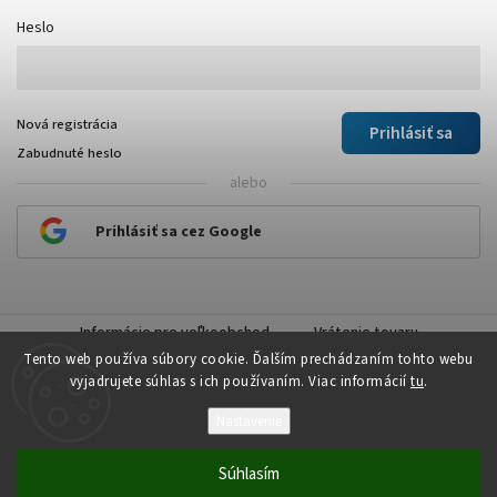
Heslo
Nová registrácia
Prihlásiť sa
Zabudnuté heslo
alebo
Prihlásiť sa cez Google
Informácie pre veľkoobchod
Vrátenie tovaru
Tento web používa súbory cookie. Ďalším prechádzaním tohto webu
vyjadrujete súhlas s ich používaním. Viac informácií
tu
.
Nastavenie
Copyright 2026
Plastick
. Všetky práva vyhradené.
Súhlasím
Vytvořil
Shoptet
| Design
Shoptak.cz