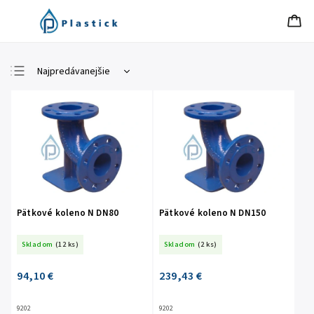
Najpredávanejšie
Najlacnejšie
Najdrahšie
Abecedne
Pätkové koleno N DN80
Pätkové koleno N DN150
Skladom
(12 ks)
Skladom
(2 ks)
94,10 €
239,43 €
9202
9202