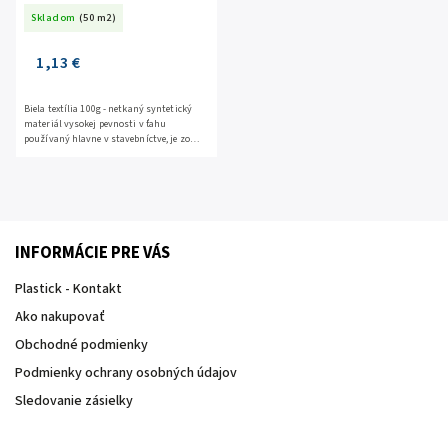
Skladom
(50 m2)
1,13 €
Biela textília 100g - netkaný syntetický
materiál vysokej pevnosti v ťahu
používaný hlavne v stavebníctve, je zo
100% polyesteru. Cena je uvedená za 1 m2,
predaj je možný...
INFORMÁCIE PRE VÁS
Plastick - Kontakt
Ako nakupovať
Obchodné podmienky
Podmienky ochrany osobných údajov
Sledovanie zásielky