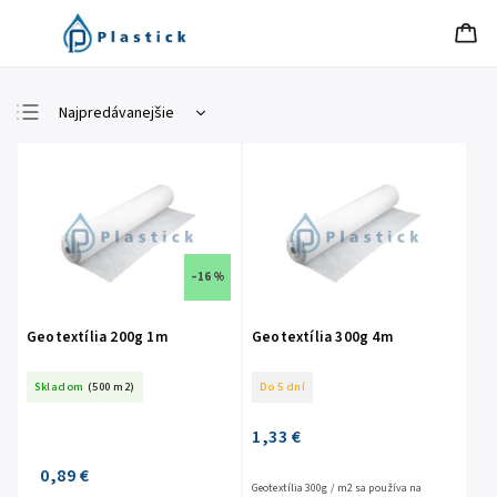
Najpredávanejšie
Najlacnejšie
Najdrahšie
Abecedne
–16 %
Geotextília 200g 1m
Geotextília 300g 4m
Skladom
(500 m2)
Do 5 dní
1,33 €
0,89 €
Geotextília 300g / m2 sa používa na