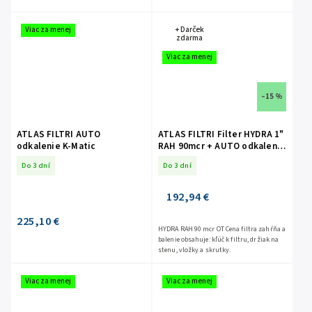
Viac za menej
+ Darček
zdarma
Viac za menej
–15 %
ATLAS FILTRI AUTO
ATLAS FILTRI Filter HYDRA 1"
odkalenie K-Matic
RAH 90mcr + AUTO odkalenie
K-Matic
Do 3 dní
Do 3 dní
192,94 €
225,10 €
HYDRA RAH 90 mcr OT Cena filtra zahŕňa a
balenie obsahuje: kľúč k filtru, držiak na
stenu, vložky a skrutky.
Viac za menej
Viac za menej