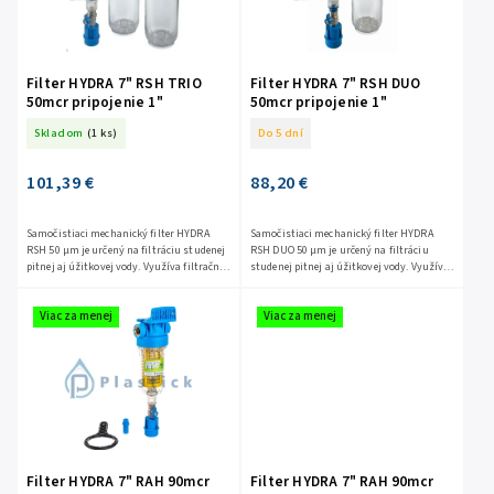
Filter HYDRA 7" RSH TRIO
Filter HYDRA 7" RSH DUO
50mcr pripojenie 1"
50mcr pripojenie 1"
Skladom
(1 ks)
Do 5 dní
101,39 €
88,20 €
Samočistiaci mechanický filter HYDRA
Samočistiaci mechanický filter HYDRA
RSH 50 μm je určený na filtráciu studenej
RSH DUO 50 μm je určený na filtráciu
pitnej aj úžitkovej vody. Využíva filtračnú
studenej pitnej aj úžitkovej vody. Využíva
vložku zo skladaného polyestéru, ktorá...
filtračnú vložku zo
skladaného polyestéru,...
Viac za menej
Viac za menej
Filter HYDRA 7" RAH 90mcr
Filter HYDRA 7" RAH 90mcr