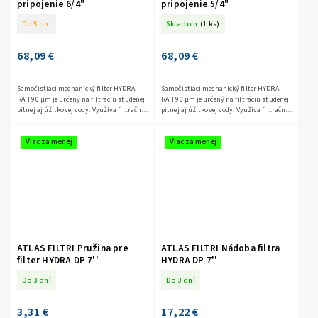
pripojenie 6/4"
pripojenie 5/4"
Do 5 dní
Skladom
(1 ks)
68,09 €
68,09 €
Samočistiaci mechanický filter HYDRA
Samočistiaci mechanický filter HYDRA
RAH 90 μm je určený na filtráciu studenej
RAH 90 μm je určený na filtráciu studenej
pitnej aj úžitkovej vody. Využíva filtračnú
pitnej aj úžitkovej vody. Využíva filtračnú
vložku z nerezovej ocele AISI 304, ktorá
vložku z nerezovej ocele AISI 304, ktorá
spoľahlivo...
spoľahlivo...
Viac za menej
Viac za menej
ATLAS FILTRI Pružina pre
ATLAS FILTRI Nádoba filtra
filter HYDRA DP 7''
HYDRA DP 7''
Do 3 dní
Do 3 dní
3,31 €
17,22 €