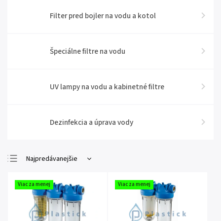
Filter pred bojler na vodu a kotol
Špeciálne filtre na vodu
UV lampy na vodu a kabinetné filtre
Dezinfekcia a úprava vody
Najpredávanejšie
Najlacnejšie
Viac za menej
Viac za menej
Najdrahšie
Abecedne