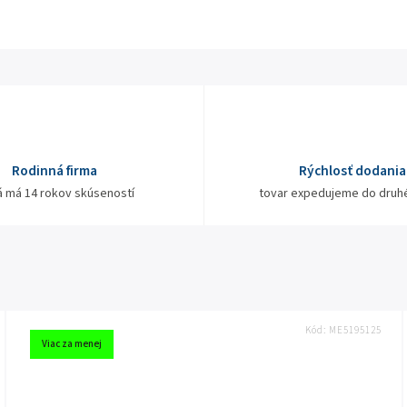
Rodinná firma
Rýchlosť dodania
á má 14 rokov skúseností
tovar expedujeme do druh
Kód:
ME5195125
Viac za menej