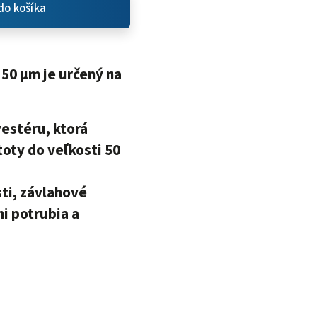
do košíka
 50 μm
je určený na
yestéru
, ktorá
toty do veľkosti 50
ti, závlahové
i potrubia a