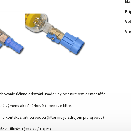
Max
Pri
Veľ
Vho
achovanie účinne odstráni usadeniny bez nutnosti demontáže.
lnú výmenu ako šnúrkové či penové filtre.
a kontakt s pitnou vodou (filter nie je zdrojom pitnej vody).
vú filtráciu (90 / 25 / 10 μm). 