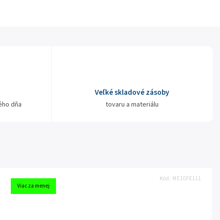
Veľké skladové zásoby
ého dňa
tovaru a materiálu
Kód:
ME10FE111
Viac za menej