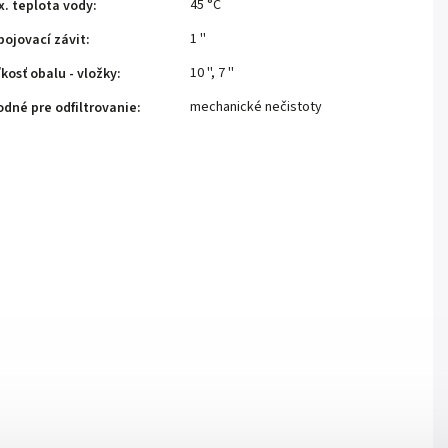
45 °C
. teplota vody
:
1 ''
pojovací závit
:
10 ''
,
7 ''
kosť obalu - vložky
:
mechanické nečistoty
dné pre odfiltrovanie
: