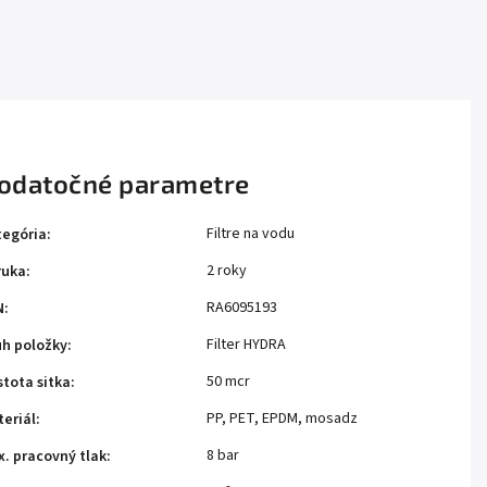
odatočné parametre
Filtre na vodu
tegória
:
2 roky
ruka
:
RA6095193
N
:
Filter HYDRA
uh položky
:
50 mcr
tota sitka
:
PP, PET, EPDM, mosadz
eriál
:
8 bar
. pracovný tlak
: