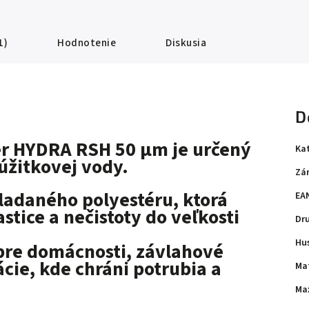
1)
Hodnotenie
Diskusia
D
er
HYDRA RSH 50 μm
je určený
Ka
 úžitkovej vody.
Zá
skladaného
polyestéru
, ktorá
EA
stice a nečistoty do veľkosti
Dr
Hus
 pre domácnosti, závlahové
cie, kde chráni potrubia a
Mat
Max