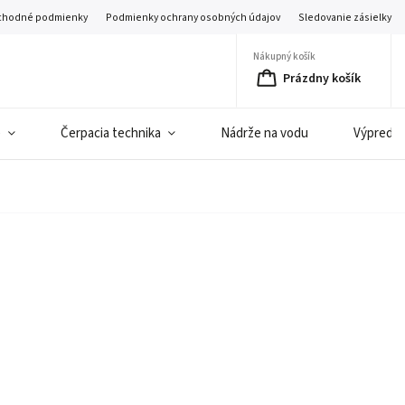
hodné podmienky
Podmienky ochrany osobných údajov
Sledovanie zásielky
Nákupný košík
Prázdny košík
e
Čerpacia technika
Nádrže na vodu
Výpredaj 