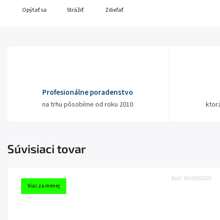
Opýtať sa
Strážiť
Zdieľať
Profesionálne poradenstvo
na trhu pôsobíme od roku 2010
ktor
Súvisiaci tovar
Kód:
RA5000020
Viac za menej