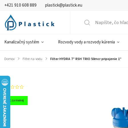
+421 910 608 889
plastick@plastick.eu
Kanalizačný systém
Rozvody vody a rozvody kúrenia
Domov
/
Filtre na vodu
/
Filter HYDRA 7" RSH TRIO 50mcr pripojenie 1"
Značka:
Atlas Filtri
Neohodnotené
Viac za menej