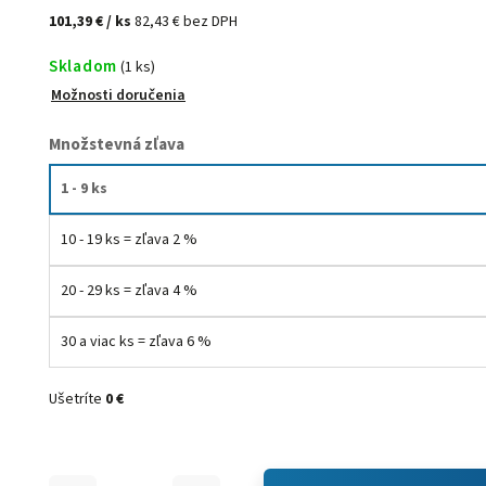
101,39 €
/ ks
82,43 € bez DPH
Skladom
(1 ks)
Možnosti doručenia
Množstevná zľava
1 - 9 ks
10 - 19 ks = zľava 2 %
20 - 29 ks = zľava 4 %
30 a viac ks = zľava 6 %
Ušetríte
0 €