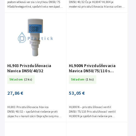
podomietková verzia s krytkou DN50/75
DN50/40/32 Čo je HL904? HL904 je
Hľadáte elegantné, spoľahlivé a nenápadné
moderná privzdušňovacia hlavica určená
riešenie, ktoré zabráni zápachu z
pre odpadové potrubia s priemerom DN 32,
kanalizácie? HL905N je...
DN 40 alebo DN 50. Vďaka adaptéru...
HL903 Privzdušňovacia
HL900N Privzdušňovacia
hlavica DN50/40/32
hlavica DN50/75/110 s
dvojitou izolačnou stenou
Skladom
(2 ks)
Skladom
(1 ks)
27,86 €
53,05 €
HL903 Privzdušňovacia hlavica
HL900N – privzdušňovací ventil
DN50/40/32 – spoľahlivé riešenie proti
DN50/75/110 Privzdušňovací ventil
zápachu v kanalizácii Doprajte svojmu
HL900N je spoľahlivé riešenie pre
odpadovému systému pokojný chod a
ventiláciu vnútorných odpadových a
zbavte sa nepríjemných pachov raz a...
sanitárnych potrubných systémov.
Umožňuje...