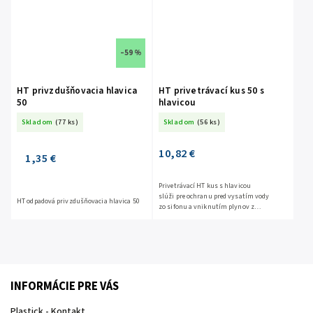
–59 %
HT privzdušňovacia hlavica
HT privetrávací kus 50 s
50
hlavicou
Skladom
(77 ks)
Skladom
(56 ks)
10,82 €
1,35 €
Privetrávací HT kus s hlavicou
slúži pre ochranu pred vysatím vody
HT odpadová privzdušňovacia hlavica 50
zo sifonu a vniknutím plynov z
kanalizácie
INFORMÁCIE PRE VÁS
Plastick - Kontakt