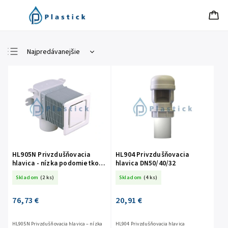
Najpredávanejšie
Najlacnejšie
Najdrahšie
Abecedne
HL905N Privzdušňovacia
HL904 Privzdušňovacia
hlavica - nízka podomietková
hlavica DN50/40/32
verzia s krytkou DN50/75
Skladom
(2 ks)
Skladom
(4 ks)
76,73 €
20,91 €
HL905N Privzdušňovacia hlavica – nízka
HL904 Privzdušňovacia hlavica