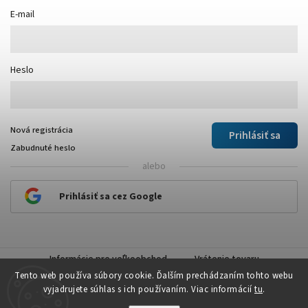
E-mail
Heslo
Nová registrácia
Prihlásiť sa
Zabudnuté heslo
alebo
Prihlásiť sa cez Google
Informácie pre veľkoobchod
Vrátenie tovaru
Tento web používa súbory cookie. Ďalším prechádzaním tohto webu
vyjadrujete súhlas s ich používaním. Viac informácií
tu
.