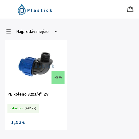
Najpredávanejšie
Najlacnejšie
Najdrahšie
Abecedne
–5 %
PE koleno 32x3/4'' ZV
Skladom
(442 ks)
1,92 €