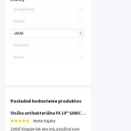
Georg Fisher
0
HAWLE
0
JAFAR
2
PLASTICK
0
Rôzne
0
Posledné hodnotenie produktov
Vložka antibakteriálna FA 10'' SANIC SX 25mcr
Martin Kajaba
Zatiaľ funguje tak ako má, používal som