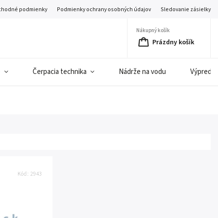
hodné podmienky
Podmienky ochrany osobných údajov
Sledovanie zásielky
Nákupný košík
Prázdny košík
e
Čerpacia technika
Nádrže na vodu
Výpredaj 
Kód:
2943