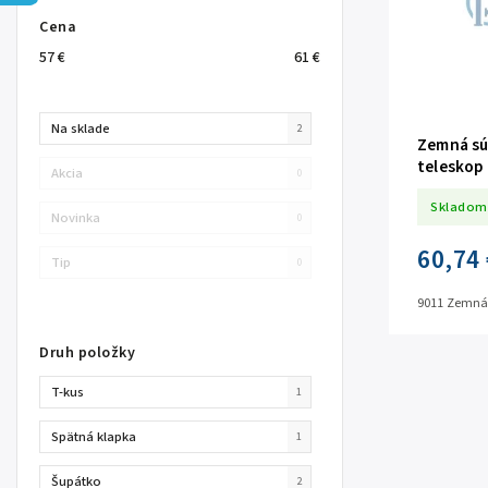
Cena
57
€
61
€
Na sklade
2
Zemná sú
teleskop
Akcia
0
Skladom
Novinka
0
60,74 
Tip
0
9011 Zemná
Druh položky
T-kus
1
Spätná klapka
1
Šupátko
2