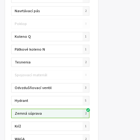
Navrtávací pás
2
Poklop
0
Koleno Q
1
Pätkové koleno N
1
Tesnenia
2
Spojovací materiál
0
Odvzdušňovací ventil
3
Hydrant
5
Zemná súprava
2
Kríž
1
WAGA
2