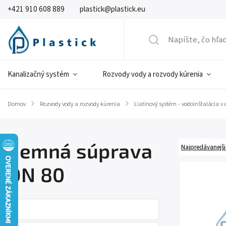
+421 910 608 889
plastick@plastick.eu
Kanalizačný systém
Rozvody vody a rozvody kúrenia
Domov
/
Rozvody vody a rozvody kúrenia
/
Liatinový systém - vodoinštalácia v
Zemná súprava
Najpredávanejši
DN 80