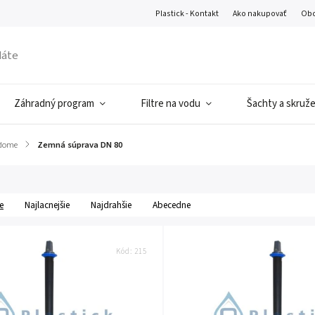
Plastick - Kontakt
Ako nakupovať
Obc
Záhradný program
Filtre na vodu
Šachty a skruž
 dome
/
Zemná súprava DN 80
e
Najlacnejšie
Najdrahšie
Abecedne
Kód:
215