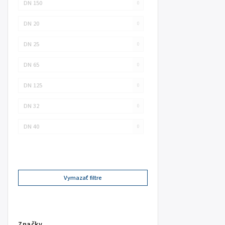
DN 150
0
DN 20
0
DN 25
0
DN 65
0
DN 125
0
DN 32
0
DN 40
0
Vymazať filtre
Značky