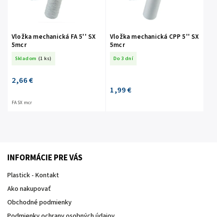
Vložka mechanická FA 5'' SX
Vložka mechanická CPP 5'' SX
5mcr
5mcr
Skladom
(1 ks)
Do 3 dní
2,66 €
1,99 €
FA SX mcr
INFORMÁCIE PRE VÁS
Plastick - Kontakt
Ako nakupovať
Obchodné podmienky
Podmienky ochrany osobných údajov