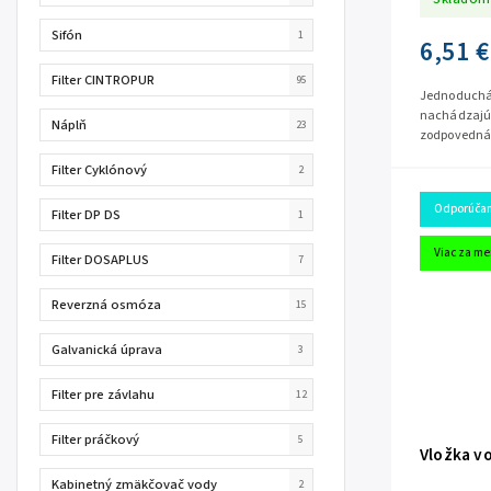
Sifón
1
6,51 €
Filter CINTROPUR
95
Jednoduchá 
nachádzajúca
Náplň
23
zodpovedná 
prete
Filter Cyklónový
2
Odporúča
Filter DP DS
1
Viac za me
Filter DOSAPLUS
7
Reverzná osmóza
15
Galvanická úprava
3
Filter pre závlahu
12
Filter práčkový
5
Vložka v
Kabinetný zmäkčovač vody
2