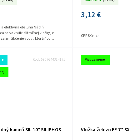
3,12 €
a efektívna obsluha Náplň
 sa vo vnútri filtračnej vložky je
CPP SX mcr
za zmäkčenie vody , ktorá ňou
ká. Filtračné...
me
Kód:
5907644314171
Viac za menej
nej
odný kameň SIL 10" SILIPHOS
Vložka železo FE 7'' SX