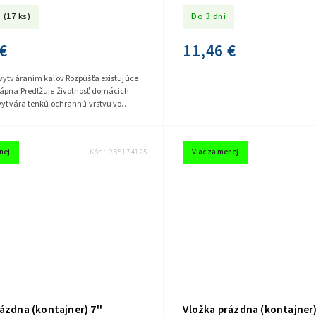
(17 ks)
Do 3 dní
€
11,46 €
 vytváraním kalov Rozpúšťa existujúce
ápna Predlžuje životnosť domácich
Vytvára tenkú ochrannú vrstvu vo
dov a zabraňuje ich...
nej
Kód:
RB5174125
Viac za menej
ázdna (kontajner) 7''
Vložka prázdna (kontajner)