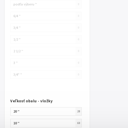
podľa výberu ''
0
6/4 ''
0
3/4 ''
0
1/2 ''
0
2 1/2 ''
0
3 ''
0
3/4" ''
0
Veľkosť obalu - vložky
20 ''
28
10 ''
69