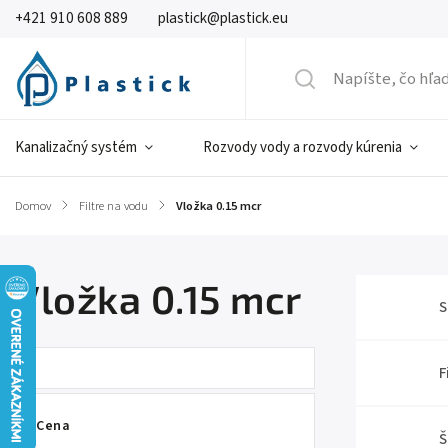
+421 910 608 889
plastick@plastick.eu
Kanalizačný systém
Rozvody vody a rozvody kúrenia
Domov
/
Filtre na vodu
/
Vložka 0.15 mcr
Vložka 0.15 mcr
S
F
Cena
Š