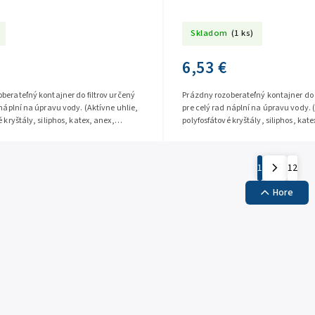
Skladom
(1 ks)
6,53 €
berateľný kontajner do filtrov určený
Prázdny rozoberateľný kontajner do 
 náplní na úpravu vody. (Aktívne uhlie,
pre celý rad náplní na úpravu vody. 
 kryštály, siliphos, katex, anex,
polyfosfátové kryštály, siliphos, kate
sok a...
oxidačný piesok a...
1
12
Hore