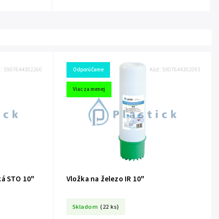
d:
5907644302260
Odporúčame
Kód:
5907644302093
Viac za menej
ká STO 10"
Vložka na železo IR 10"
Skladom
(22 ks)