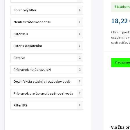
Skladom
Sprchový filter
6
18,22 
Neutralizátor kondenzu
1
Chráni pred
Filter IBO
8
usadeniny v
spotrebičov 
Filter s odkalením
1
vnútri rozvo
Farbivo
2
Viac za me
Prípravok na úpravu pH
2
Dezinfekcia studní a rozvodov vody
5
Prípravok pre úpravu bazénovej vody
7
Filter IPS
1
Vložka pr