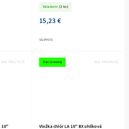
Skladom
(3 ks)
15,23 €
SILIPHOS
Kód:
RB5175125
Viac za menej
Kód:
RA5185225
 10''
Vložka chlór LA 10'' BX uhlíková