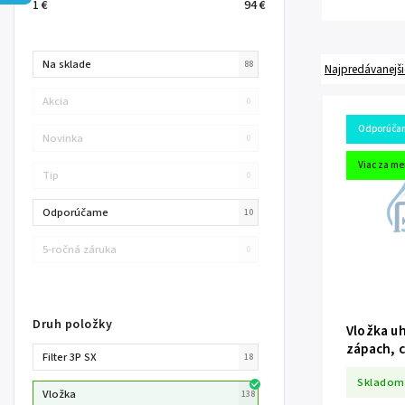
1
€
94
€
Na sklade
88
Najpredávanejši
Akcia
0
Odporúča
Novinka
0
Viac za me
Tip
0
Odporúčame
10
5-ročná záruka
0
Druh položky
Vložka uh
zápach, c
Filter 3P SX
18
Skladom
Vložka
138