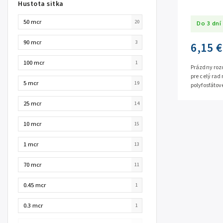
Hustota sitka
50 mcr
20
Do 3 dní
90 mcr
3
6,15 €
100 mcr
1
Prázdny rozo
pre celý rad
5 mcr
19
polyfosfátové
oxidačný pie
25 mcr
14
10 mcr
15
1 mcr
13
70 mcr
11
0.45 mcr
1
0.3 mcr
1