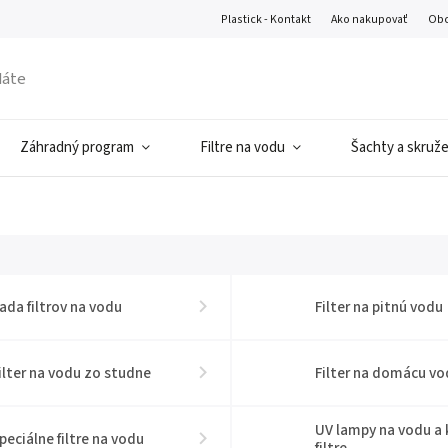
Plastick - Kontakt
Ako nakupovať
Obc
Záhradný program
Filtre na vodu
Šachty a skruž
ada filtrov na vodu
Filter na pitnú vodu
ilter na vodu zo studne
Filter na domácu vo
UV lampy na vodu a
peciálne filtre na vodu