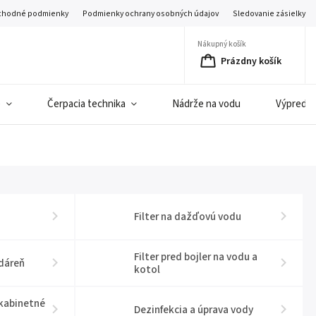
hodné podmienky
Podmienky ochrany osobných údajov
Sledovanie zásielky
Nákupný košík
Prázdny košík
e
Čerpacia technika
Nádrže na vodu
Výpredaj 
Filter na dažďovú vodu
Filter pred bojler na vodu a
dáreň
kotol
 kabinetné
Dezinfekcia a úprava vody