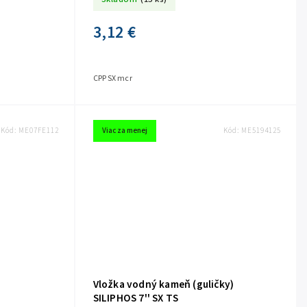
3,12 €
CPP SX mcr
Kód:
ME07FE112
Viac za menej
Kód:
ME5194125
Vložka vodný kameň (guličky)
SILIPHOS 7'' SX TS