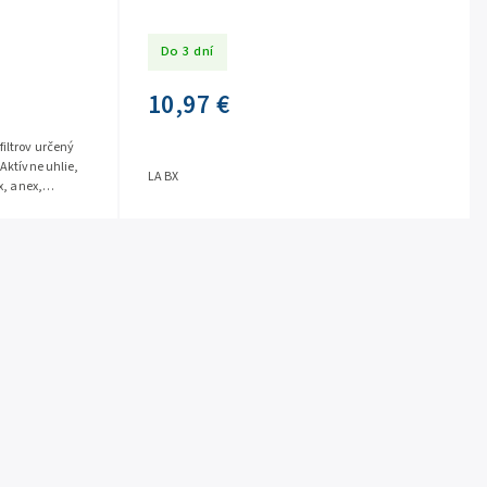
Do 3 dní
10,97 €
filtrov určený
(Aktívne uhlie,
LA BX
x, anex,