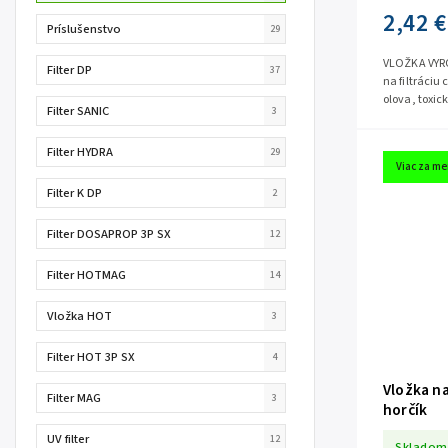
2,42 €
Príslušenstvo
29
VLOŽKA VYROB
Filter DP
37
na filtráciu
olova, toxi
Filter SANIC
3
organických
Filter HYDRA
29
Viac za me
Filter K DP
2
Filter DOSAPROP 3P SX
12
Filter HOTMAG
14
Vložka HOT
3
Filter HOT 3P SX
4
Vložka n
Filter MAG
3
horčík
UV filter
12
Skladom