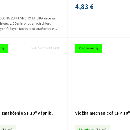
4,83 €
ENÁ Z AKTÍVNEHO UHLÍKA určená
 chlóru, zlúčenín príbuzných chlóru,
ckých ťažkých kovov a odstraňovanie
 zlúčenín a mechanických...
nej
Kód:
5907644302086
Viac za menej
a zmäkčenie ST 10" vápnik,
Vložka mechanická CPP 10'
(34 ks)
Skladom
(14 ks)