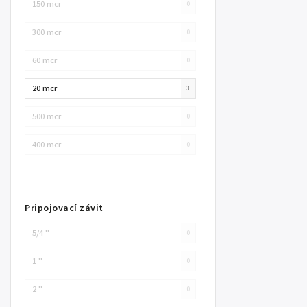
150 mcr
0
300 mcr
0
60 mcr
0
20 mcr
3
500 mcr
0
400 mcr
0
Pripojovací závit
5/4 ''
0
1 ''
0
2 ''
0