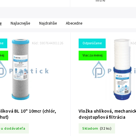
filtre
e
Najlacnejšie
Najdrahšie
Abecedne
me
Kód:
5907644301126
Odporúčame
Kó
nej
Viac za menej
líková BL 10" 10mcr (chlór,
Vložka uhlíková, mechanic
huť)
dvojstupňová filtrácia
 u dodávateľa
Skladom
(32 ks)