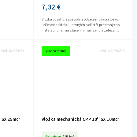
7,32 €
Vložka obsahuje špeciálne odželezňovacie lôžko
určené na filtráciu pevných nečistôt prítomných v
inštalácii, najmä zlúčenín mangánu a železa.
VLOŽKA FILTRUJE: ➢ zlúčeniny...
Kód:
RA5706511
Viac za menej
Kód:
RA5706509
' SX 25mcr
Vložka mechanická CPP 10'' SX 10mcr
Skladom
(15 ks)