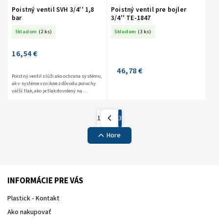
Poistný ventil SVH 3/4'' 1,8
Poistný ventil pre bojler
bar
3/4'' TE-1847
Skladom
(2 ks)
Skladom
(3 ks)
16,54 €
46,78 €
Poistný ventil slúži ako ochrana systému,
ak v systéme vznikne z dôvodu poruchy
väčší tlak, ako je tlak dovolený na
poistnom ventile, tak sa poistný ventil
otvorí a vypustí...
1
3
Hore
INFORMÁCIE PRE VÁS
Plastick - Kontakt
Ako nakupovať