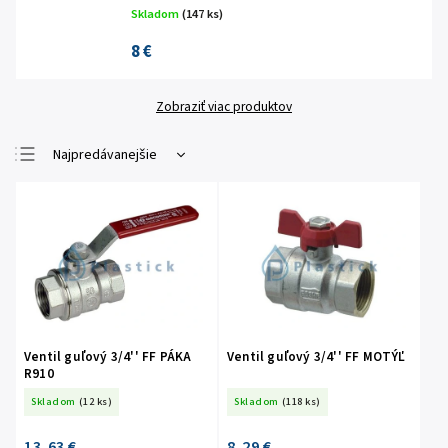
Skladom
(147 ks)
8 €
Zobraziť viac produktov
Najpredávanejšie
Najlacnejšie
Najdrahšie
Abecedne
Ventil guľový 3/4'' FF PÁKA
Ventil guľový 3/4'' FF MOTÝĽ
R910
Skladom
(12 ks)
Skladom
(118 ks)
13,63 €
8,29 €