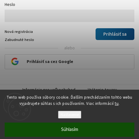
Heslo
Nová registrácia
Prihlásiť sa
Zabudnuté heslo
alebo
Prihlásiť sa cez Google
Informácie pre veľkoobchod
Vrátenie tovaru
Tento web používa súbory cookie. Ďalším prechádzaním tohto webu
vyjadrujete súhlas s ich používaním. Viac informácií
tu
.
Nastavenie
Copyright 2026
Plastick
. Všetky práva vyhradené.
Súhlasím
Vytvořil
Shoptet
| Design
Shoptak.cz