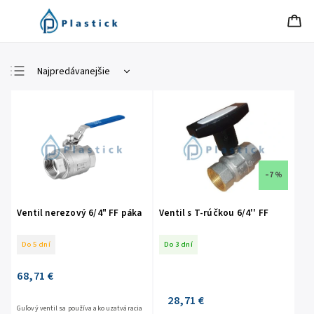
Najpredávanejšie
Najlacnejšie
Najdrahšie
Abecedne
–7 %
Ventil nerezový 6/4" FF páka
Ventil s T-rúčkou 6/4'' FF
Do 5 dní
Do 3 dní
68,71 €
28,71 €
Guľový ventil sa používa ako uzatváracia