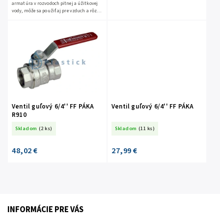
armatúra v rozvodoch pitnej a úžitkovej
vody, môže sa použiť aj pre vzduch a rôzne
chemické látky.
Ventil guľový 6/4'' FF PÁKA
Ventil guľový 6/4'' FF PÁKA
R910
Skladom
(2 ks)
Skladom
(11 ks)
48,02 €
27,99 €
INFORMÁCIE PRE VÁS