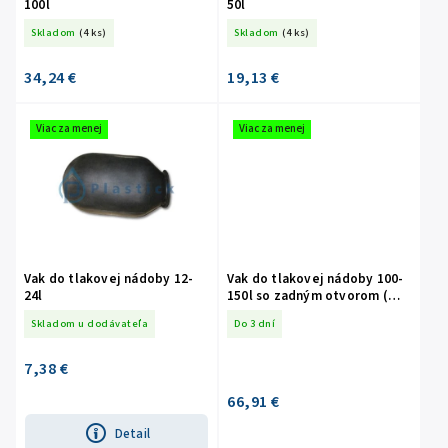
100l
50l
Skladom
(4 ks)
Skladom
(4 ks)
34,24 €
19,13 €
Viac za menej
Viac za menej
Vak do tlakovej nádoby 12-
Vak do tlakovej nádoby 100-
24l
150l so zadným otvorom (
IMERA,
Skladom u dodávateľa
Do 3 dní
AQUASYSTEM,AQUAPRESS )
7,38 €
66,91 €
Detail