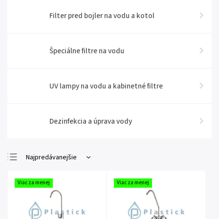
Filter pred bojler na vodu a kotol
Špeciálne filtre na vodu
UV lampy na vodu a kabinetné filtre
Dezinfekcia a úprava vody
Najpredávanejšie
Najlacnejšie
Viac za menej
Viac za menej
Najdrahšie
Abecedne