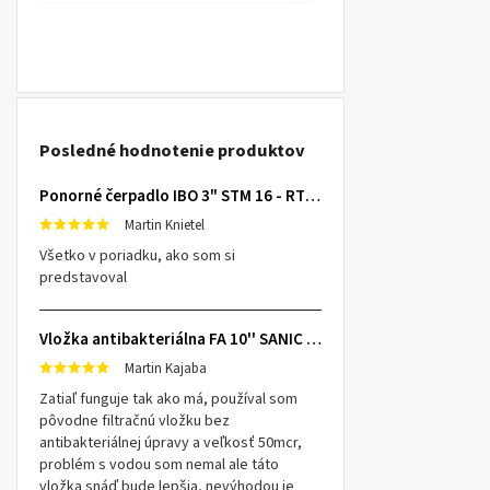
Posledné hodnotenie produktov
Ponorné čerpadlo IBO 3" STM 16 - RTS s 20m káblom
Martin Knietel
Všetko v poriadku, ako som si
predstavoval
Vložka antibakteriálna FA 10'' SANIC SX 25mcr
Martin Kajaba
Zatiaľ funguje tak ako má, používal som
pôvodne filtračnú vložku bez
antibakteriálnej úpravy a veľkosť 50mcr,
problém s vodou som nemal ale táto
vložka snáď bude lepšia, nevýhodou je