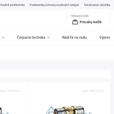
hodné podmienky
Podmienky ochrany osobných údajov
Sledovanie zásielky
Nákupný košík
Prázdny košík
e
Čerpacia technika
Nádrže na vodu
Výpredaj 
Kód:
RM103Y021
Kód:
RM103Y022