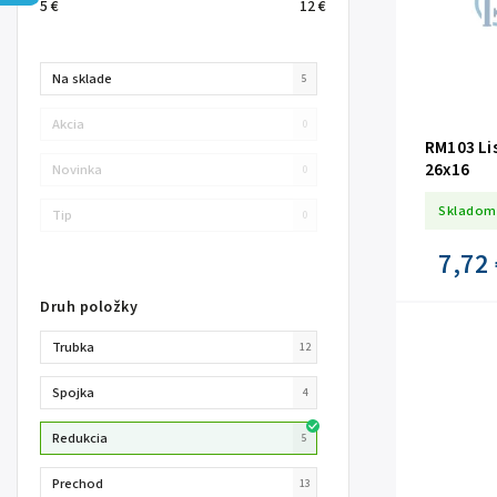
5
€
12
€
Na sklade
5
Akcia
0
RM103 Li
26x16
Novinka
0
Skladom
Tip
0
7,72 
Druh položky
Trubka
12
Spojka
4
Redukcia
5
Prechod
13