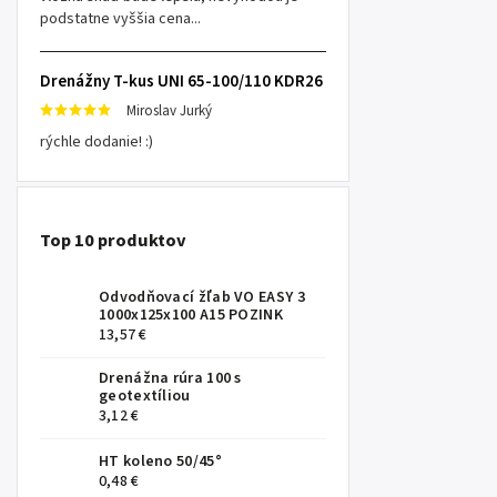
podstatne vyššia cena...
Drenážny T-kus UNI 65-100/110 KDR26
Miroslav Jurký
rýchle dodanie! :)
Top 10 produktov
Odvodňovací žľab VO EASY 3
1000x125x100 A15 POZINK
13,57 €
Drenážna rúra 100 s
geotextíliou
3,12 €
HT koleno 50/45°
0,48 €