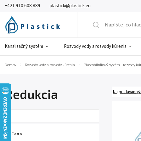
+421 910 608 889
plastick@plastick.eu
Kanalizačný systém
Rozvody vody a rozvody kúrenia
Domov
/
Rozvody vody a rozvody kúrenia
/
Plastohliníkový systém - rozvody kú
Redukcia
Najpredávanejši
Cena