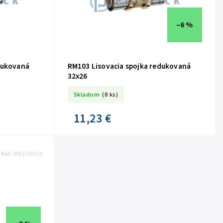
–6 %
dukovaná
RM103 Lisovacia spojka redukovaná
32x26
Skladom
(8 ks)
11,23 €
Kód:
RM103Y010