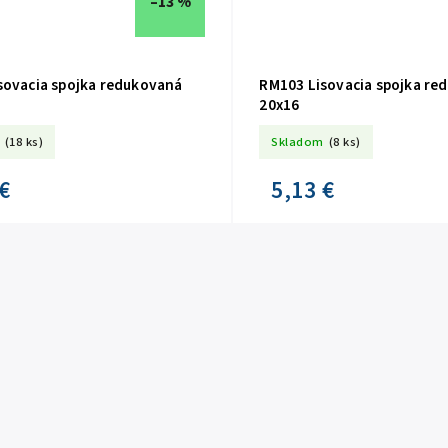
–13 %
sovacia spojka redukovaná
RM103 Lisovacia spojka re
20x16
(18 ks)
Skladom
(8 ks)
€
5,13 €