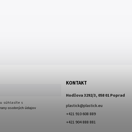
KONTAKT
Hodžova 3292/3, 058 01 Poprad
u súhlasíte s
plastick
@
plastick.eu
any osobných údajov
+421 910 608 889
+421 904 888 881