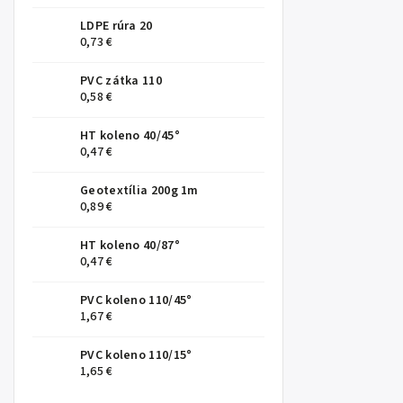
LDPE rúra 20
0,73 €
PVC zátka 110
0,58 €
HT koleno 40/45°
0,47 €
Geotextília 200g 1m
0,89 €
HT koleno 40/87°
0,47 €
PVC koleno 110/45°
1,67 €
PVC koleno 110/15°
1,65 €