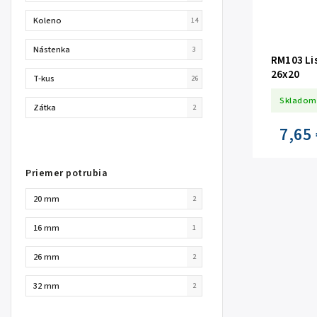
Koleno
14
Nástenka
3
RM103 Li
26x20
T-kus
26
Skladom
Zátka
2
7,65 
Priemer potrubia
20 mm
2
16 mm
1
26 mm
2
32 mm
2