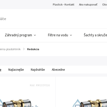
Plastick - Kontakt
Ako nakupovať
Obc
Záhradný program
Filtre na vodu
Šachty a skruž
renia plastohliník
/
Redukcia
e
Najlacnejšie
Najdrahšie
Abecedne
Kód:
RM103Y016