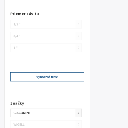
Priemer závitu
1/2 ''
0
3/4 ''
0
1 ''
0
Vymazať filtre
Značky
GIACOMINI
5
WIGELL
0