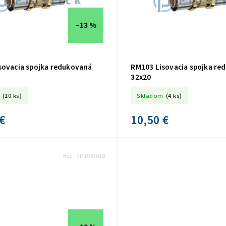
–13 %
sovacia spojka redukovaná
RM103 Lisovacia spojka re
32x20
(10 ks)
Skladom
(4 ks)
€
10,50 €
Kód:
RM103Y018