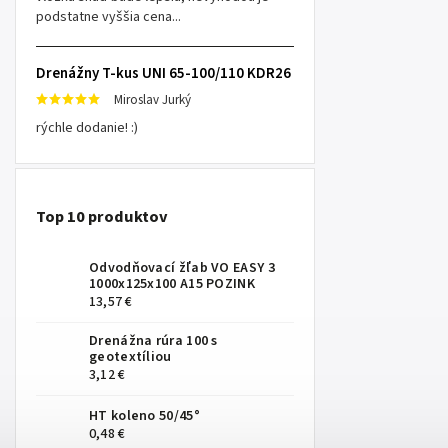
podstatne vyššia cena...
Drenážny T-kus UNI 65-100/110 KDR26
Miroslav Jurký
rýchle dodanie! :)
Top 10 produktov
Odvodňovací žľab VO EASY 3
1000x125x100 A15 POZINK
13,57 €
Drenážna rúra 100 s
geotextíliou
3,12 €
HT koleno 50/45°
0,48 €