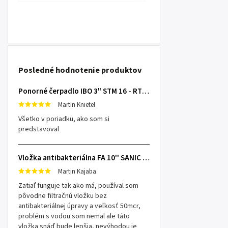
Posledné hodnotenie produktov
Ponorné čerpadlo IBO 3" STM 16 - RTS s 20m káblom
Martin Knietel
Všetko v poriadku, ako som si
predstavoval
Vložka antibakteriálna FA 10'' SANIC SX 25mcr
Martin Kajaba
Zatiaľ funguje tak ako má, používal som
pôvodne filtračnú vložku bez
antibakteriálnej úpravy a veľkosť 50mcr,
problém s vodou som nemal ale táto
vložka snáď bude lepšia, nevýhodou je