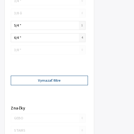
3/4 "
0
3/8 ô
0
5/4 "
1
6/4 "
4
3/8 "
0
Vymazať filtre
Značky
GEBO
0
STAIRS
0