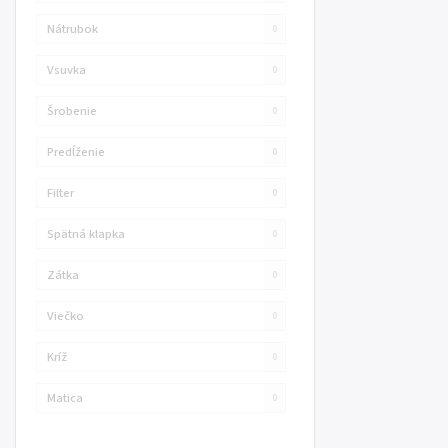
Nátrubok
0
Vsuvka
0
Šrobenie
0
Predĺženie
0
Filter
0
Spätná klapka
0
Zátka
0
Viečko
0
Kríž
0
Matica
0