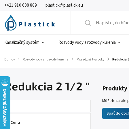
+421 910 608 889
plastick@plastick.eu
Kanalizačný systém
Rozvody vody a rozvody kúrenia
Domov
/
Rozvody vody a rozvody kúrenia
/
Mosadzné tvarovky
/
Redukcia 2 
Redukcia 2 1/2 ''
Produkty 
Môžete sa ale p
Späť do obc
Cena