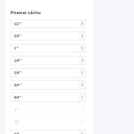
Priemer závitu
1/2 ''
3
3/4 ''
3
1 ''
3
1/4 ''
2
3/8 ''
1
5/4 ''
2
6/4 ''
1
2 ''
0
1/2
0
3/4
1