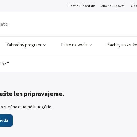
Plastick - Kontakt
Ako nakupovať
Obc
Záhradný program
Filtre na vodu
Šachty a skruž
1/2 ''
ešte len pripravujeme.
ozrieť na ostatné kategórie.
hodu