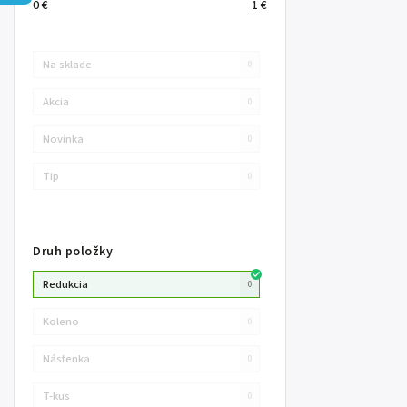
0
€
1
€
Na sklade
0
Akcia
0
Novinka
0
Tip
0
Druh položky
Redukcia
0
Koleno
0
Nástenka
0
T-kus
0