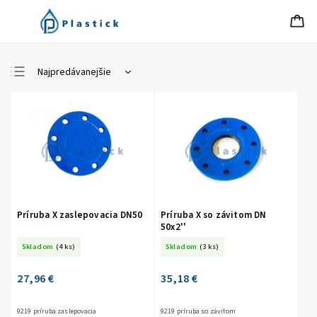
Najpredávanejšie
Najlacnejšie
Najdrahšie
Abecedne
Príruba X zaslepovacia DN50
Príruba X so závitom DN
50x2''
Skladom
(4 ks)
Skladom
(3 ks)
27,96 €
35,18 €
9219 príruba zaslepovacia
9219 príruba so závitom