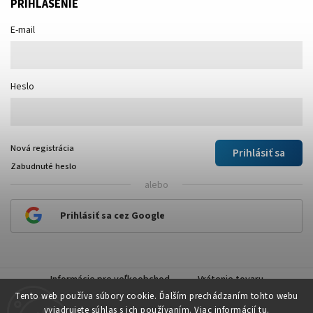
PRIHLÁSENIE
E-mail
Heslo
Nová registrácia
Prihlásiť sa
Zabudnuté heslo
alebo
Prihlásiť sa cez Google
Informácie pre veľkoobchod
Vrátenie tovaru
Tento web používa súbory cookie. Ďalším prechádzaním tohto webu
vyjadrujete súhlas s ich používaním. Viac informácií
tu
.