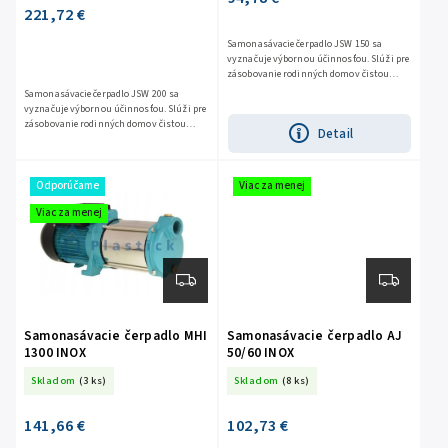
221,72 €
Samonasávacie čerpadlo JSW 150 sa
vyznačuje výbornou účinnosťou. Slúži pre
zásobovanie rodinných domov čistou
vodou zo studní, kde sacia výška
Samonasávacie čerpadlo JSW 200 sa
nepresahuje 8 m....
vyznačuje výbornou účinnosťou. Slúži pre
zásobovanie rodinných domov čistou
Detail
vodou zo studní, kde sacia výška
nepresahuje 8 m....
Odporúčame
Viac za menej
Viac za menej
Samonasávacie čerpadlo MHI
Samonasávacie čerpadlo AJ
1300 INOX
50/60 INOX
Skladom
(3 ks)
Skladom
(8 ks)
141,66 €
102,73 €