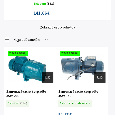
Skladom
(3 ks)
141,66 €
Zobraziť viac produktov
Najpredávanejšie
Najlacnejšie
Viac za menej
Viac za menej
Najdrahšie
Abecedne
Samonasávacie čerpadlo
Samonasávacie čerpadlo
JSW 200
JSW 150
Skladom
(1 ks)
Skladom u dodávateľa
94,78 €