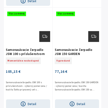
Detail
pripravený set s príslušenstvom môžete
ľahko namontovať na...
Viac za menej
Viac za menej
Samonasávacie čerpadlo
Samonasávacie čerpadlo
JSW 100 s príslušenstvom
JSW 150 GARDEN
Momentálne nedostupné
Vypredané
105,15 €
77,16 €
Samonasávacie čerpadlo JSW 100 s
Samonasávacie čerpadlo JSW 150 GARDEN
príslušenstvom - výborný pomer cena /
- výborný pomer cena / kvalita
kvalita Takto pripravený set s
Samonasávacie čerpadlo JSW 150 sa
príslušenstvom môžete ľahko
vyznačuje výbornou účinnosťou. Slúži pre
namontovať na vodáreň a vytvoriť tak...
zásobovanie...
Detail
Detail