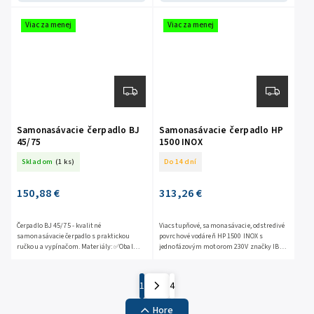
Viac za menej
Viac za menej
Samonasávacie čerpadlo BJ
Samonasávacie čerpadlo HP
45/75
1500 INOX
Skladom
(1 ks)
Do 14 dní
150,88 €
313,26 €
Čerpadlo BJ 45/75 - kvalitné
Viacstupňové, samonasávacie, odstredivé
samonasávacie čerpadlo s praktickou
povrchové vodáreň HP 1500 INOX s
ručkou a vypínačom. Materiály: ✅Obal
jednofázovým motorom 230V značky IBO
čerpadla: nerezová oceľ AISI 304 ✅Hriadeľ
je senzačné zariadenie vyrobené v
a...
najvyšších štandardoch kvality...
1
4
Hore