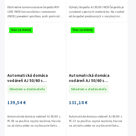
Odstredivé samonasávacie čerpadlo MH
Výhody čerpadla AJ 50/60 INOX Čerpadlo je
1300 INOX horizontálne v nerezovom
vyrobené z pevných materiálov. Na rozdiel
(INOX) prevedení poistkou proti prehriatiu
od čerpadiel predávaných s norylovými
motora, ktorá je namontovaná priamo na
rotormi má tento model rotor z
vinutí motora....
nehrdzavejúcej ocele....
Viac za menej
Viac za menej
Automatická domáca
Automatická domáca
vodáreň AJ 50/60 s
vodáreň AJ 50/60 s
ovládacou jednotkou PC-59
ovládacou jednotkou PC-13
Skladom u dodávateľa
Skladom u dodávateľa
139,54 €
131,18 €
Automatická domáca vodáreň AJ 50/60 s
Automatická domáca vodáreň AJ 50/60 s
PC-59 sa používa najmä sezónne, hlavne
PC-13 sa používa najmä sezónne, hlavne
na závlahu alebo na zvyšovanie tlaku.
na závlahu alebo na zvyšovanie tlaku.
Prevádzka a základné údaje: Automat PC-
Prevádzka a základné údaje: Automat PC-
59 s manometrom...
13 s...