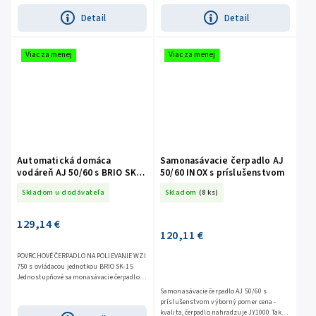
Detail
Detail
Viac za menej
Viac za menej
Automatická domáca
Samonasávacie čerpadlo AJ
vodáreň AJ 50/60 s BRIO SK-
50/60 INOX s príslušenstvom
15
Skladom u dodávateľa
Skladom
(8 ks)
129,14 €
120,11 €
POVRCHOVÉ ČERPADLO NA POLIEVANIE WZI
750 s ovládacou jednotkou BRIO SK-15
Jednostupňové samonasávacie čerpadlo
AJ 50/60 je ideálnym riešením pre domy,
Samonasávacie čerpadlo AJ 50/60 s
záhrady a...
príslušenstvom výborný pomer cena -
kvalita, čerpadlo nahradzuje JY1000 Takto