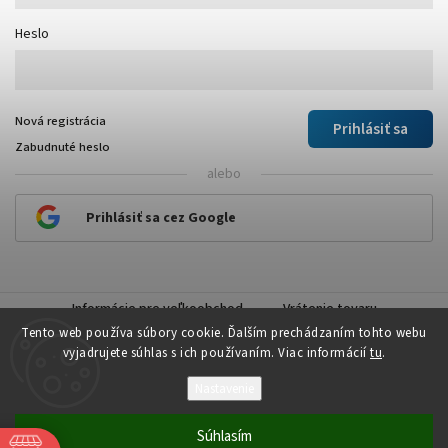
Heslo
Nová registrácia
Prihlásiť sa
Zabudnuté heslo
alebo
Prihlásiť sa cez Google
Informácie pre veľkoobchod
Vrátenie tovaru
Tento web používa súbory cookie. Ďalším prechádzaním tohto webu
vyjadrujete súhlas s ich používaním. Viac informácií
tu
.
Nastavenie
Copyright 2026
Plastick
. Všetky práva vyhradené.
Súhlasím