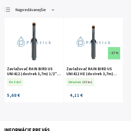
Najpredávanejšie
Najlacnejšie
Najdrahšie
Abecedne
–27 %
Zavlažovač RAIN BIRD US
Zavlažovač RAIN BIRD US
UNI412 (dostrek 3,7m) 1/2''
UNI412 HE (dostrek 3,7m)
(výsuv 10,2cm)
1/2'' (výsuv 10,2cm)
Do 3 dní
Skladom
(15 ks)
5,68 €
4,11 €
INFORMÁCIE PRE VÁS