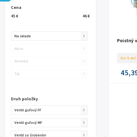
Cena
45
€
46
€
Na sklade
3
Poistný v
Akcia
0
Do 5 dní
Novinka
0
45,3
Tip
0
Druh položky
Ventil guľový FF
5
Ventil guľový MF
3
Ventil so šrobením
3