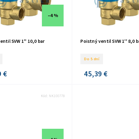
–4 %
entil SVW 1'' 10,0 bar
Poistný ventil SVW 1'' 8,0 b
Do 5 dní
9 €
45,39 €
Kód:
NK100778