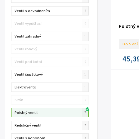
Ventil s odvodnením
4
Ventil vypúšťací
0
Poistný v
Ventil záhradný
1
Do 5 dní
Ventil rohový
0
45,3
Ventil pod kotol
0
Ventil šupátkový
1
Elektroventil
1
Sifón
0
Poistný ventil
7
Redukčný ventil
7
Ventil s pohonom
4