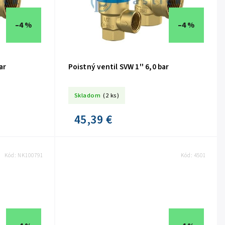
–4 %
–4 %
ar
Poistný ventil SVW 1'' 6,0 bar
Skladom
(2 ks)
45,39 €
Kód:
NK100791
Kód:
4501