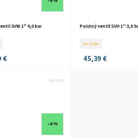
–4 %
entil SVW 1'' 4,0 bar
Poistný ventil SVH 1'' 3,0 b
Do 5 dní
9 €
45,39 €
Kód:
1863
–4 %