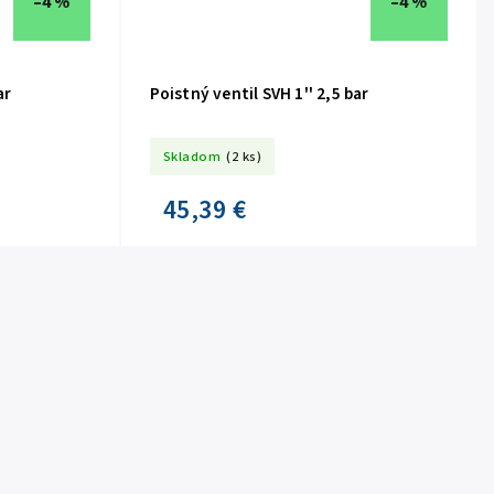
–4 %
–4 %
ar
Poistný ventil SVH 1'' 2,5 bar
Skladom
(2 ks)
45,39 €