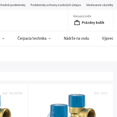
hodné podmienky
Podmienky ochrany osobných údajov
Sledovanie zásielky
Nákupný košík
Prázdny košík
e
Čerpacia technika
Nádrže na vodu
Výpredaj 
Kód:
NK100780
Kód:
1054