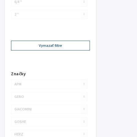
6/4 ''
0
2 ''
0
Vymazať filtre
Značky
APM
0
GEBO
0
GIACOMINI
0
GOSHE
0
HERZ
0