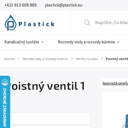
+421 910 608 889
plastick@plastick.eu
Kanalizačný systém
Rozvody vody a rozvody kúrenia
Domov
/
Rozvody vody a rozvody kúrenia
/
Ventily na vodu
/
Poistný ventil 
Poistný ventil 1
Najpredávanejši
''