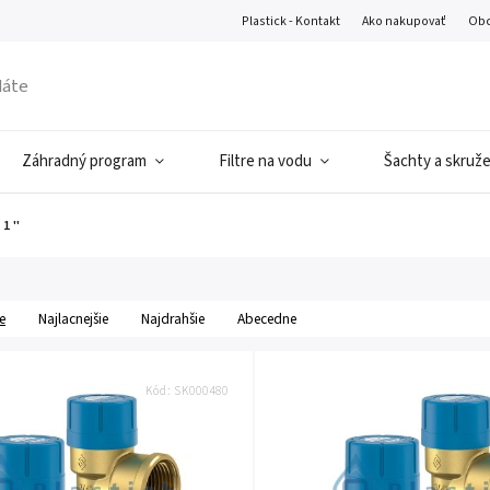
Plastick - Kontakt
Ako nakupovať
Obc
Záhradný program
Filtre na vodu
Šachty a skruž
1 ''
e
Najlacnejšie
Najdrahšie
Abecedne
Kód:
SK000480