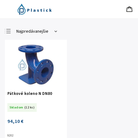
Najpredávanejšie
Najlacnejšie
Najdrahšie
Abecedne
Pätkové koleno N DN80
Skladom
(12 ks)
94,10 €
9202