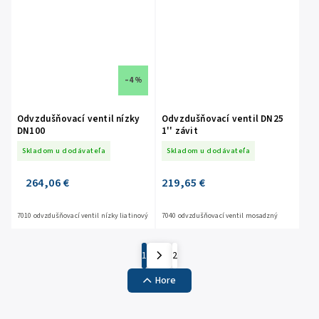
–4 %
Odvzdušňovací ventil nízky
Odvzdušňovací ventil DN25
DN100
1'' závit
Skladom u dodávateľa
Skladom u dodávateľa
264,06 €
219,65 €
7010 odvzdušňovací ventil nízky liatinový
7040 odvzdušňovací ventil mosadzný
1
2
Hore