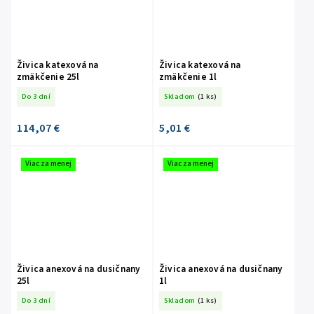
Živica katexová na
Živica katexová na
zmäkčenie 25l
zmäkčenie 1l
Do 3 dní
Skladom
(1 ks)
114,07 €
5,01 €
Viac za menej
Viac za menej
Živica anexová na dusičnany
Živica anexová na dusičnany
25l
1l
Do 3 dní
Skladom
(1 ks)