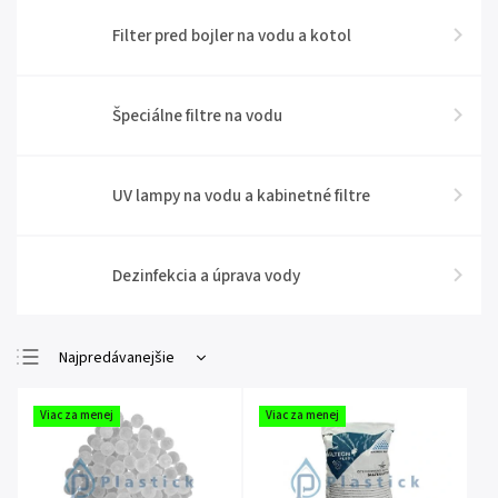
Filter pred bojler na vodu a kotol
Špeciálne filtre na vodu
UV lampy na vodu a kabinetné filtre
Dezinfekcia a úprava vody
Najpredávanejšie
Najlacnejšie
Viac za menej
Viac za menej
Najdrahšie
Abecedne