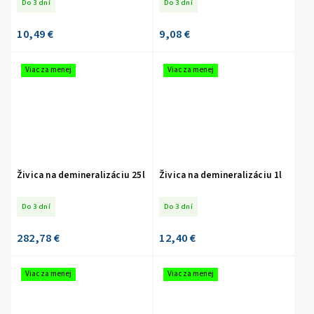
Do 3 dní
Do 3 dní
10,49 €
9,08 €
Viac za menej
Viac za menej
Živica na demineralizáciu 25l
Živica na demineralizáciu 1l
Do 3 dní
Do 3 dní
282,78 €
12,40 €
Viac za menej
Viac za menej