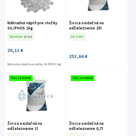
Náhradná náplň pre vložky
Živica oxidačná na
SILIPHOS 1kg
odželeznenie 25l
Skladom
(1 ks)
Do 3 dní
20,11 €
253,66 €
Náhradná náplň pre vložky SILIPHOS 1kg
Viac za menej
Viac za menej
Živica oxidačná na
Živica oxidačná na
odželeznenie 1l
odželeznenie 0,7l