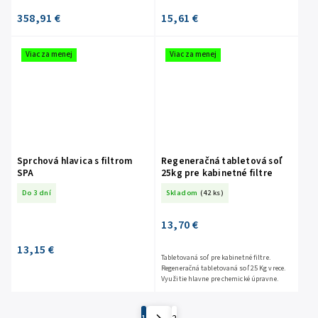
358,91 €
15,61 €
Viac za menej
Viac za menej
Sprchová hlavica s filtrom
Regeneračná tabletová soľ
SPA
25kg pre kabinetné filtre
Do 3 dní
Skladom
(42 ks)
13,70 €
13,15 €
Tabletovaná soľ pre kabinetné filtre.
Regeneračná tabletovaná soľ 25 Kg vrece.
Využitie hlavne pre chemické úpravne.