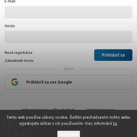
E-mail
Heslo
Nová registrácia
Prihlásiť sa
Zabudnuté heslo
alebo
Prihlásiť sa cez Google
Informácie pre veľkoobchod
Vrátenie tovaru
Tento web používa súbory cookie. Ďalším prechádzaním tohto webu
vyjadrujete súhlas s ich používaním. Viac informácií
tu
.
Nastavenie