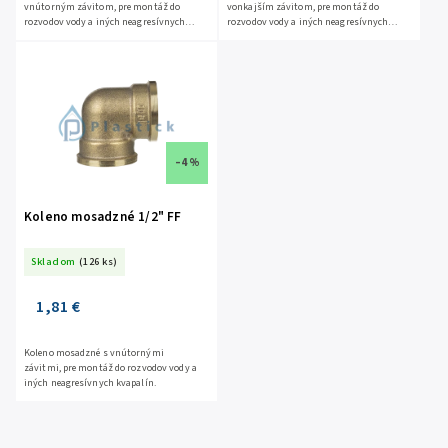
vnútorným závitom, pre montáž do
vonkajším závitom, pre montáž do
rozvodov vody a iných neagresívnych
rozvodov vody a iných neagresívnych
kvapalín.
kvapalín.
–4 %
Koleno mosadzné 1/2" FF
Skladom
(126 ks)
1,81 €
Koleno mosadzné s vnútornými
závitmi, pre montáž do rozvodov vody a
iných neagresívnych kvapalín.