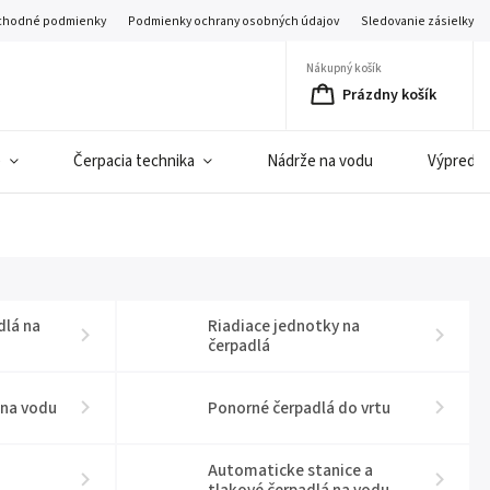
hodné podmienky
Podmienky ochrany osobných údajov
Sledovanie zásielky
Nákupný košík
Prázdny košík
e
Čerpacia technika
Nádrže na vodu
Výpredaj 
dlá na
Riadiace jednotky na
čerpadlá
 na vodu
Ponorné čerpadlá do vrtu
Automaticke stanice a