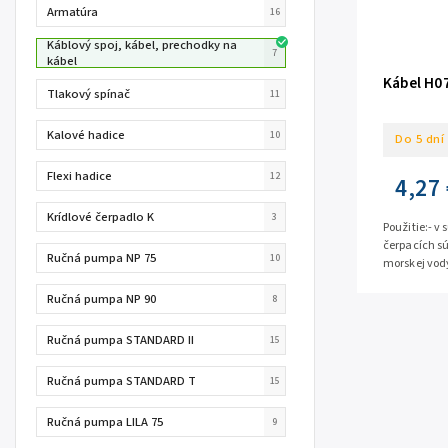
Armatúra
16
Káblový spoj, kábel, prechodky na
7
kábel
Kábel H0
Tlakový spínač
11
Kalové hadice
10
Do 5 dní
Flexi hadice
12
4,27 
Krídlové čerpadlo K
3
Použitie:- v
čerpacích sú
Ručná pumpa NP 75
10
morskej vody
aplikáciách
Ručná pumpa NP 90
8
Ručná pumpa STANDARD II
15
Ručná pumpa STANDARD T
15
Ručná pumpa LILA 75
9