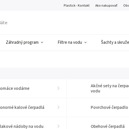
Plastick - Kontakt
Ako nakupovať
Obc
Záhradný program
Filtre na vodu
Šachty a skruž
Akčné sety na čerpa
omáce vodárne
vodu
onorné kalové čerpadlá
Povrchové čerpadlo
lakové nádoby na vodu
Obehové čerpadlá