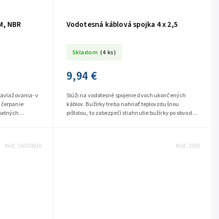
M, NBR
Vodotesná káblová spojka 4 x 2,5
Skladom
(4 ks)
9,94 €
zavlažovania- v
Slúži na vodotesné spojenie dvoch ukončených
 čerpanie
káblov. Bužírky treba nahriať teplovzdušnou
yselných
pištolou, to zabezpečí stiahnutie bužírky po obvode
M,...
káblu a tým vodotesnosť. Pri...
Kód:
SK000816
Kód:
2995