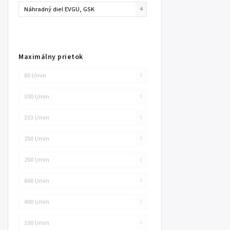
Náhradný diel EVGU, GSK
4
Maximálny prietok
60 l/min
0
300 l/min
0
333 l/min
0
250 l/min
0
200 l/min
0
600 l/min
0
400 l/min
0
100 l/min
0