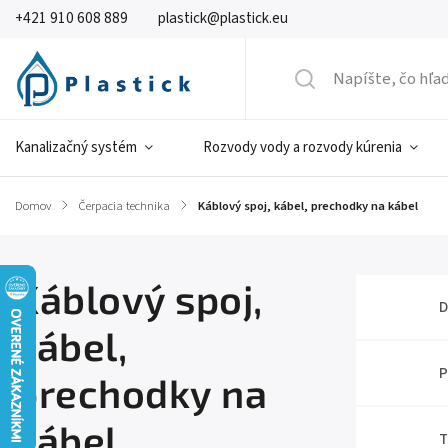
+421 910 608 889
plastick@plastick.eu
Kanalizačný systém
Rozvody vody a rozvody kúrenia
Domov
/
Čerpacia technika
/
Káblový spoj, kábel, prechodky na kábel
Káblový spoj,
D
kábel,
P
prechodky na
kábel
T