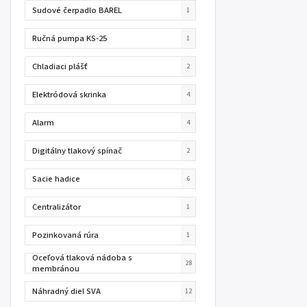
Sudové čerpadlo BAREL
1
Ručná pumpa KS-25
1
Chladiaci plášť
2
Elektródová skrinka
4
Alarm
4
Digitálny tlakový spínač
2
Sacie hadice
6
Centralizátor
1
Pozinkovaná rúra
1
Oceľová tlaková nádoba s
28
membránou
Náhradný diel SVA
12