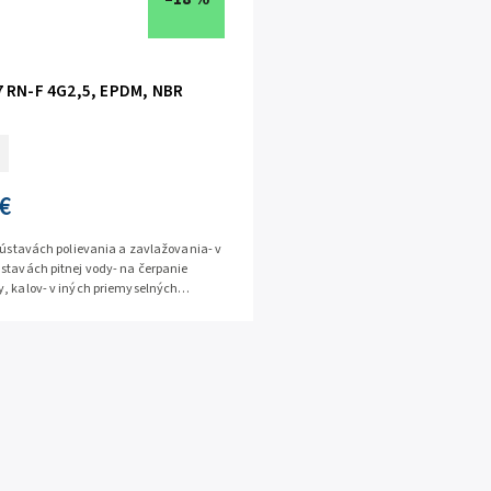
7 RN-F 4G2,5, EPDM, NBR
€
 sústavách polievania a zavlažovania- v
stavách pitnej vody- na čerpanie
, kalov- v iných priemyselných
Naše káble H07 RN-F EPDM,...