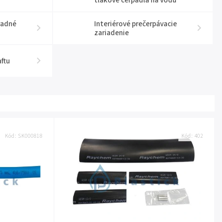
tlakové čerpadlá na vodu
radné
Interiérové prečerpávacie
zariadenie
aftu
Kód:
SK000818
Kód:
402