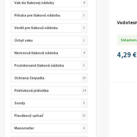
Vak do tlakovej nádoby
4
Príruba pre tlakovú nádobu
1
Vodotesná
Ventil pre tlakovú nádobu
1
Skladom
Úchyt vaku
1
4,29 €
Nerezová tlaková nádoba
4
Pozinkovaná tlaková nádoba
5
Ochrana čerpadla
10
Prietoková jednotka
14
Sondy
3
Plavákový spínač
11
Manometer
6