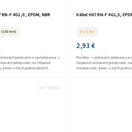
7 RN-F 4G1,0 , EPDM, NBR
Kábel H07 RN-F 4G1,5, EPD
(150 bm)
Do 5 dní
2,93 €
 sústavách polievania a zavlažovania- v
Použitie:- v sústavách polievania a 
stavách pitnej vody- na čerpanie
čerpacích sústavách pitnej vody- na
, kalov- v iných priemyselných
morskej vody, kalov- v iných priem
Naše káble H07 RN-F EPDM,...
aplikáciáchNaše káble H07 RN-F EPD
Kód:
SK000817