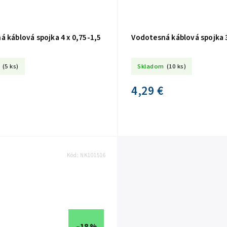
 káblová spojka 4 x 0,75-1,5
Vodotesná káblová spojka 3
(5 ks)
Skladom
(10 ks)
4,29 €
Kód:
NK101516
–18 %