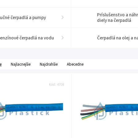
Príslušenstvo a náh
učné čerpadlá a pumpy
diely na čerpadlá
enzínové čerpadlá na vodu
Čerpadlá na olej a n
e
Najlacnejšie
Najdrahšie
Abecedne
Kód:
4708