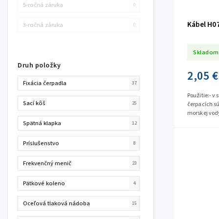
5-ročná záruka
0
Kábel H0
3-ročná záruka
0
Skladom
Druh položky
2,05 €
Fixácia čerpadla
37
Použitie:- v
Sací kôš
25
čerpacích sú
morskej vody
aplikáciách
Spätná klapka
12
Príslušenstvo
8
Frekvenčný menič
23
Pätkové koleno
4
Oceľová tlaková nádoba
15