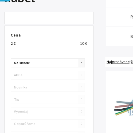
R
Cena
B
2
€
10
€
Najpredávanejši
Na sklade
4
Akcia
0
Novinka
0
Tip
0
Výpredaj
0
Odporúčame
0