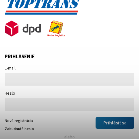
PRIHLÁSENIE
E-mail
Heslo
Nová registrácia
Prihlásiť sa
Zabudnuté heslo
alebo