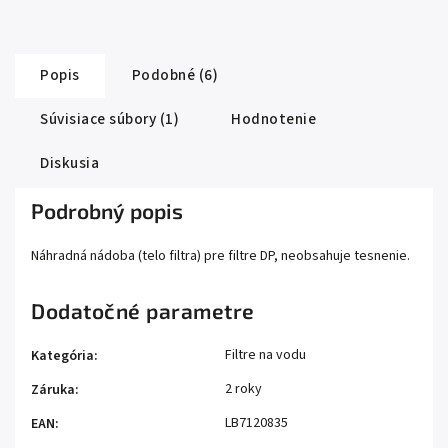
Popis
Podobné (6)
Súvisiace súbory (1)
Hodnotenie
Diskusia
Podrobný popis
Náhradná nádoba (telo filtra) pre filtre DP, neobsahuje tesnenie.
Dodatočné parametre
Filtre na vodu
Kategória
:
2 roky
Záruka
:
LB7120835
EAN
: