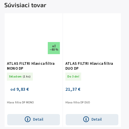
Súvisiaci tovar
až
–40 %
ATLAS FILTRI Hlavica filtra
ATLAS FILTRI Hlavica filtra
MONO DP
DUO DP
Skladom
(1 ks)
Do 3 dní
9,83 €
21,37 €
od
Hlava filtra DP MONO
Hlava filtra DP DUO
Detail
Detail