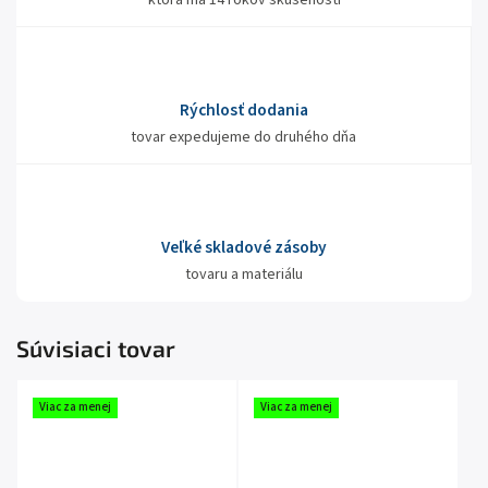
ktorá má 14 rokov skúseností
Rýchlosť dodania
tovar expedujeme do druhého dňa
Veľké skladové zásoby
tovaru a materiálu
Súvisiaci tovar
Viac za menej
Viac za menej