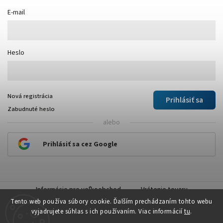
E-mail
Heslo
Nová registrácia
Prihlásiť sa
Zabudnuté heslo
alebo
Prihlásiť sa cez Google
Informácie pre veľkoobchod
Vrátenie tovaru
Tento web používa súbory cookie. Ďalším prechádzaním tohto webu
vyjadrujete súhlas s ich používaním. Viac informácií
tu
.