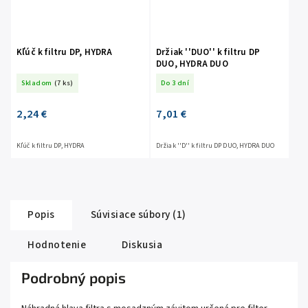
Kľúč k filtru DP, HYDRA
Držiak ''DUO'' k filtru DP
DUO, HYDRA DUO
Skladom
(7 ks)
Do 3 dní
2,24 €
7,01 €
Kľúč k filtru DP, HYDRA
Držiak ''D'' k filtru DP DUO, HYDRA DUO
Popis
Súvisiace súbory (1)
Hodnotenie
Diskusia
Podrobný popis