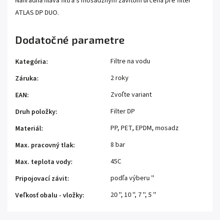
Náhradná hlava filtra s mosadzným závitom určená pre filter
ATLAS DP DUO.
Dodatočné parametre
Filtre na vodu
Kategória
:
2 roky
Záruka
:
Zvoľte variant
EAN
:
Filter DP
Druh položky
:
PP, PET, EPDM, mosadz
Materiál
:
8 bar
Max. pracovný tlak
:
45C
Max. teplota vody
:
podľa výberu ''
Pripojovací závit
:
20 ''
,
10 ''
,
7 ''
,
5 ''
Veľkosť obalu - vložky
: