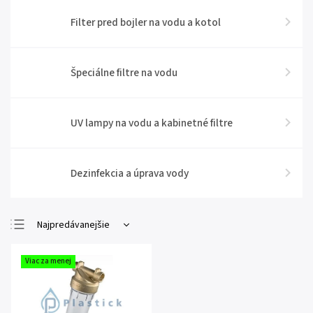
Filter pred bojler na vodu a kotol
Špeciálne filtre na vodu
UV lampy na vodu a kabinetné filtre
Dezinfekcia a úprava vody
Najpredávanejšie
Najlacnejšie
Viac za menej
Najdrahšie
Abecedne