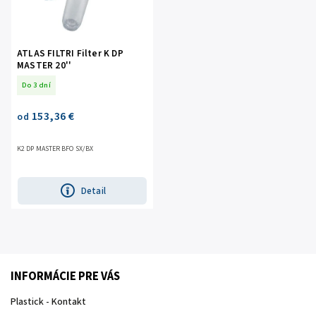
ATLAS FILTRI Filter K DP
MASTER 20''
Do 3 dní
153,36 €
od
K2 DP MASTER BFO SX/BX
Detail
INFORMÁCIE PRE VÁS
Plastick - Kontakt