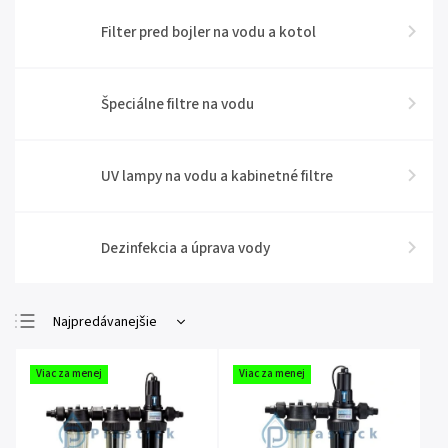
Filter pred bojler na vodu a kotol
Špeciálne filtre na vodu
UV lampy na vodu a kabinetné filtre
Dezinfekcia a úprava vody
Najpredávanejšie
Najlacnejšie
Viac za menej
Viac za menej
Najdrahšie
Abecedne