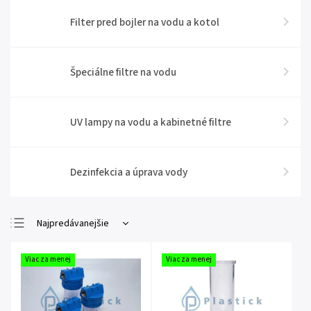
Filter pred bojler na vodu a kotol
Špeciálne filtre na vodu
UV lampy na vodu a kabinetné filtre
Dezinfekcia a úprava vody
Najpredávanejšie
Najlacnejšie
Viac za menej
Viac za menej
Najdrahšie
Abecedne