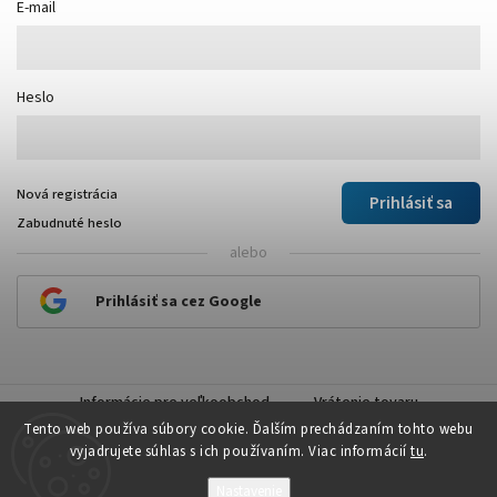
E-mail
Heslo
Nová registrácia
Prihlásiť sa
Zabudnuté heslo
alebo
Prihlásiť sa cez Google
Informácie pre veľkoobchod
Vrátenie tovaru
Tento web používa súbory cookie. Ďalším prechádzaním tohto webu
vyjadrujete súhlas s ich používaním. Viac informácií
tu
.
Nastavenie