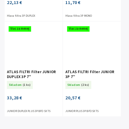
22,13 €
11,70 €
Hlava filtra 3P DUPLEX
Hlava filtra 3P MONO
Viac za menej
Viac za menej
ATLAS FILTRI Filter JUNIOR
ATLAS FILTRI Filter JUNIOR
DUPLEX 3P 7''
3P 7''
Skladom
(1 ks)
Skladom
(2 ks)
33,28 €
20,57 €
JUNIOR DUPLEX PLUS 3P BFO SX TS
JUNIOR PLUS 3P BFO SX TS