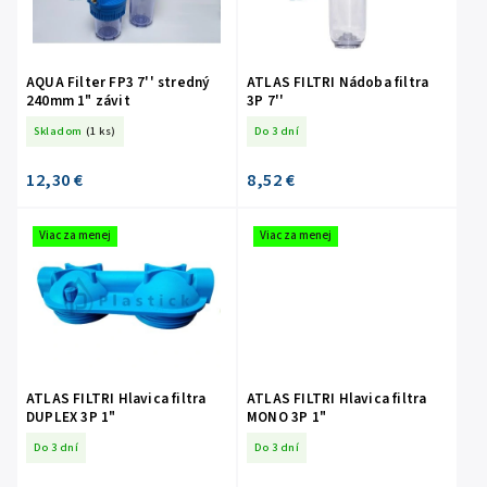
AQUA Filter FP3 7'' stredný
ATLAS FILTRI Nádoba filtra
240mm 1" závit
3P 7''
Skladom
(1 ks)
Do 3 dní
12,30 €
8,52 €
Viac za menej
Viac za menej
ATLAS FILTRI Hlavica filtra
ATLAS FILTRI Hlavica filtra
DUPLEX 3P 1"
MONO 3P 1"
Do 3 dní
Do 3 dní