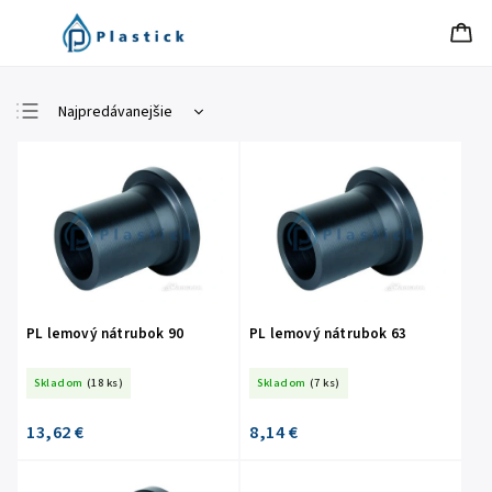
Najpredávanejšie
Najlacnejšie
Najdrahšie
Abecedne
PL lemový nátrubok 90
PL lemový nátrubok 63
Skladom
(18 ks)
Skladom
(7 ks)
13,62 €
8,14 €