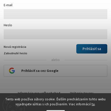
E-mail
Heslo
Nová registrácia
Prihlásiť sa
Zabudnuté heslo
alebo
Prihlásiť sa cez Google
Informácie pre veľkoobchod
Vrátenie tovaru
Tento web používa súbory cookie. Ďalším prechádzaním tohto webu
vyjadrujete súhlas s ich používaním. Viac informácií
tu
.