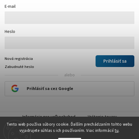
E-mail
Heslo
Nová registrácia
Prihlásiť sa
Zabudnuté heslo
alebo
Prihlásiť sa cez Google
Informácie pre veľkoobchod
Vrátenie tovaru
Tento web používa súbory cookie. Ďalším prechádzaním tohto webu
vyjadrujete súhlas s ich používaním. Viac informácií
tu
.