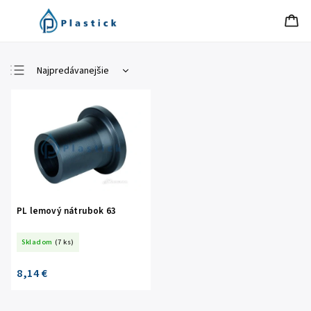
Najpredávanejšie
Najlacnejšie
Najdrahšie
Abecedne
PL lemový nátrubok 63
Skladom
(7 ks)
8,14 €