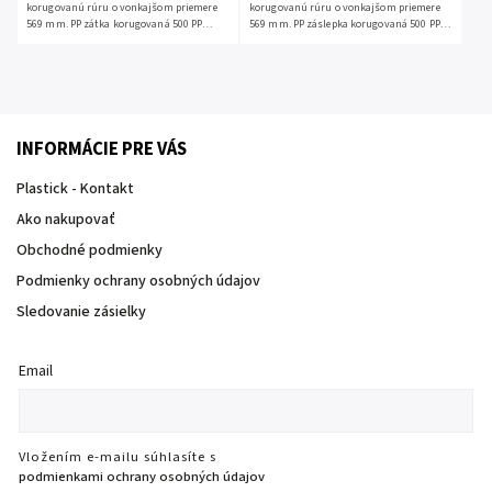
korugovanú rúru o vonkajšom priemere
korugovanú rúru o vonkajšom priemere
569 mm. PP zátka korugovaná 500 PP
569 mm. PP záslepka korugovaná 500 PP
korugované zátky sú predávané bez
korugované záslepky sú predávané bez
tesnenia (nie je...
tesnenia (nie je...
INFORMÁCIE PRE VÁS
Plastick - Kontakt
Ako nakupovať
Obchodné podmienky
Podmienky ochrany osobných údajov
Sledovanie zásielky
Email
Vložením e-mailu súhlasíte s
podmienkami ochrany osobných údajov