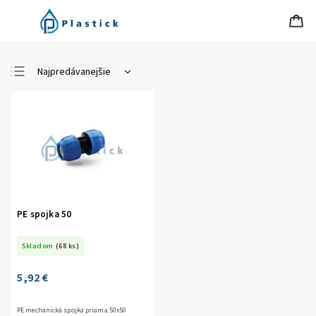
Najpredávanejšie
Najlacnejšie
Najdrahšie
Abecedne
PE spojka 50
Skladom
(68 ks)
5,92 €
PE mechanická spojka priama 50x50