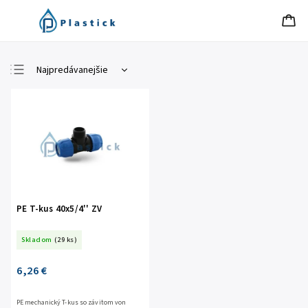
Najpredávanejšie
Najlacnejšie
Najdrahšie
Abecedne
PE T-kus 40x5/4'' ZV
Skladom
(29 ks)
6,26 €
PE mechanický T-kus so závitom von